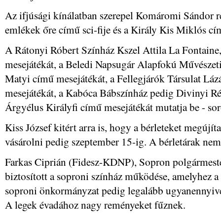
Az ifjúsági kínálatban szerepel Komáromi Sándor 
emlékek őre című sci-fije és a Király Kis Miklós cí
A Rátonyi Róbert Színház Kszel Attila La Fontaine,
mesejátékát, a Beledi Napsugár Alapfokú Művészet
Matyi című mesejátékát, a Fellegjárók Társulat Lá
mesejátékát, a Kabóca Bábszínház pedig Divinyi Ré
Árgyélus Királyfi című mesejátékát mutatja be - sor
Kiss József kitért arra is, hogy a bérleteket megújíta
vásárolni pedig szeptember 15-ig. A bérletárak nem
Farkas Ciprián (Fidesz-KDNP), Sopron polgármeste
biztosított a soproni színház működése, amelyhez a 
soproni önkormányzat pedig legalább ugyanennyivel
A legek évadához nagy reményeket fűznek.