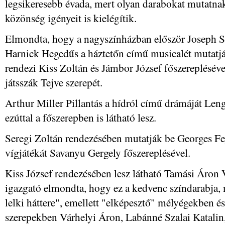
legsikeresebb évada, mert olyan darabokat mutatnak 
közönség igényeit is kielégítik.
Elmondta, hogy a nagyszínházban először Joseph St
Harnick Hegedűs a háztetőn című musicalét mutatj
rendezi Kiss Zoltán és Jámbor József főszerepléséve
játsszák Tejve szerepét.
Arthur Miller Pillantás a hídról című drámáját Leng
ezúttal a főszerepben is látható lesz.
Seregi Zoltán rendezésében mutatják be Georges F
vígjátékát Savanyu Gergely főszereplésével.
Kiss József rendezésében lesz látható Tamási Áron V
igazgató elmondta, hogy ez a kedvenc színdarabja, m
lelki háttere", emellett "elképesztő" mélyégekben 
szerepekben Várhelyi Áron, Labánné Szalai Katalin