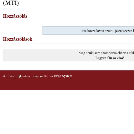
(MTI)
Hozzászólás
Ha hozzá kíván szólni, jelentkezzen 
Hozzászólások
Még senki sem szólt hozzá ehhez a cik
Legyen Ön az első!
Az oldalt fejlesztette és üzemelteti az
Ergo System