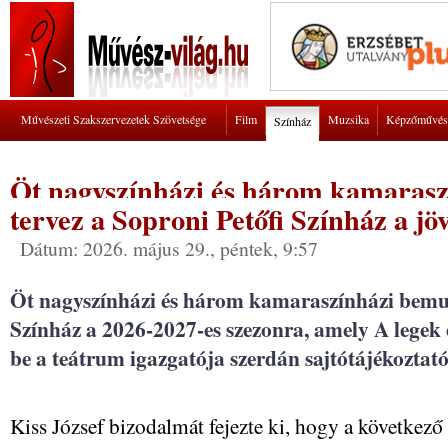
Művészeti Szakszervezetek Szövetsége
Film
Muzsika
Képzőművés
Színház
Öt nagyszínházi és három kamarasz
tervez a Soproni Petőfi Színház a j
Dátum: 2026. május 29., péntek, 9:57
Öt nagyszínházi és három kamaraszínházi bemuta
Színház a 2026-2027-es szezonra, amely A legek é
be a teátrum igazgatója szerdán sajtótájékozta
Kiss József bizodalmát fejezte ki, hogy a következő 