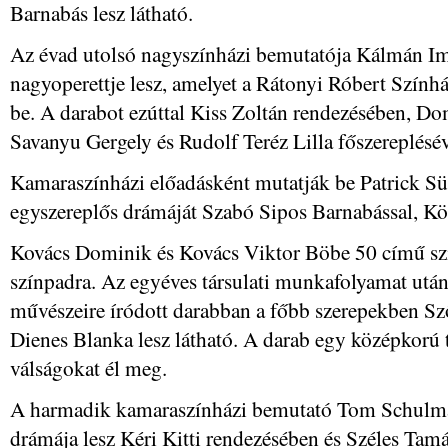
Barnabás lesz látható.
Az évad utolsó nagyszínházi bemutatója Kálmán I
nagyoperettje lesz, amelyet a Rátonyi Róbert Szín
be. A darabot ezúttal Kiss Zoltán rendezésében, Do
Savanyu Gergely és Rudolf Teréz Lilla főszereplésév
Kamaraszínházi előadásként mutatják be Patrick 
egyszereplős drámáját Szabó Sipos Barnabással, K
Kovács Dominik és Kovács Viktor Böbe 50 című szí
színpadra. Az egyéves társulati munkafolyamat utá
művészeire íródott darabban a főbb szerepekben Sző
Dienes Blanka lesz látható. A darab egy középkorú t
válságokat él meg.
A harmadik kamaraszínházi bemutató Tom Schulman
drámája lesz Kéri Kitti rendezésében és Széles Tamá