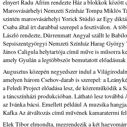
elnyert Radu Afrim rendezte Ház a blokkok között 
Marosvásárhelyi Nemzeti Színház Tompa Miklós Társ
szintén marosvásárhelyi Yorick Stúdió az Egy diktá
Csaba által írt darabbal szerepel a fesztiválon. A tö
László rendezte, Dürrenmatt Angyal szállt le Babil
Sepsiszentgyörgyi Nemzeti Színház Harag György T
János Caligula helytartója című műve is műsorra k
amely Gyulán a legtöbbször bemutatott előadásnak 
Augusztus közepén negyedszer indul a Világirodalm
amelyen három Csehov-darab is szerepel: a Leányké
a Feledi Project előadása lesz, de közreműködik a Sá
a táncszínházi produkcióban. Látható lesz továbbá 
az Ivánka bácsi. Emellett például A muzsika hangja
Kafka Az átváltozás című művének kamaratermi feld
Elek Tibor elmondta, megrendezik a két hagyományos