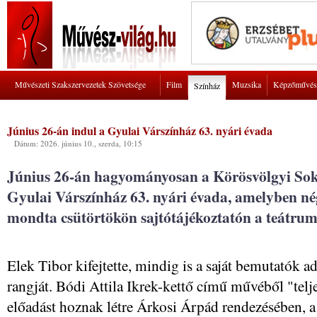
Művészeti Szakszervezetek Szövetsége
Film
Muzsika
Képzőművés
Színház
Június 26-án indul a Gyulai Várszínház 63. nyári évada
Dátum: 2026. június 10., szerda, 10:15
Június 26-án hagyományosan a Körösvölgyi Sok
Gyulai Várszínház 63. nyári évada, amelyben né
mondta csütörtökön sajtótájékoztatón a teátrum
Elek Tibor kifejtette, mindig is a saját bemutatók 
rangját. Bódi Attila Ikrek-kettő című művéből "telje
előadást hoznak létre Árkosi Árpád rendezésében, a