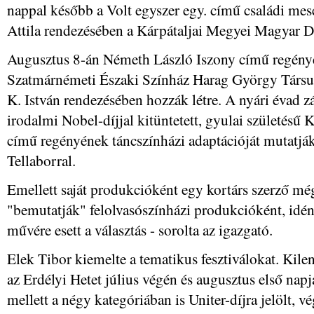
nappal később a Volt egyszer egy. című családi mesé
Attila rendezésében a Kárpátaljai Megyei Magyar D
Augusztus 8-án Németh László Iszony című regényén
Szatmárnémeti Északi Színház Harag György Társu
K. István rendezésében hozzák létre. A nyári évad z
irodalmi Nobel-díjjal kitüntetett, gyulai születésű
című regényének táncszínházi adaptációját mutatjá
Tellaborral.
Emellett saját produkcióként egy kortárs szerző még 
"bemutatják" felolvasószínházi produkcióként, idé
művére esett a választás - sorolta az igazgató.
Elek Tibor kiemelte a tematikus fesztiválokat. Ki
az Erdélyi Hetet július végén és augusztus első nap
mellett a négy kategóriában is Uniter-díjra jelölt, v