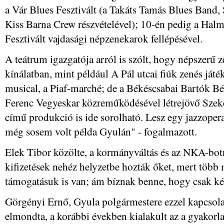
a Vár Blues Fesztivált (a Takáts Tamás Blues Band, 
Kiss Barna Crew részvételével); 10-én pedig a Hal
Fesztivált vajdasági népzenekarok fellépésével.
A teátrum igazgatója arról is szólt, hogy népszerű z
kínálatban, mint például A Pál utcai fiúk zenés játé
musical, a Piaf-marché; de a Békéscsabai Bartók Bé
Ferenc Vegyeskar közreműködésével létrejövő Sze
című produkció is ide sorolható. Lesz egy jazzoper
még sosem volt példa Gyulán" - fogalmazott.
Elek Tibor közölte, a kormányváltás és az NKA-botrá
kifizetések nehéz helyzetbe hozták őket, mert több 
támogatásuk is van; ám bíznak benne, hogy csak kés
Görgényi Ernő, Gyula polgármestere ezzel kapcsolat
elmondta, a korábbi években kialakult az a gyakor