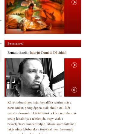
Bemutatkozó
Bemutatkozik:
Interjú Csanádi Dáviddal
Kávét szürcsölget, saját bevallása szerint már a
harmadikat, pedig éppen csak elmúlt dél. Két
macska dorombol körülöttünk a kis garzonban, ő
pedig lehalkítja a telefonját, hogy csak a
beszélgetésre koncentráljon. Másra számítottam: a
lakás nincs körberakva fotókkal, nem hevernek