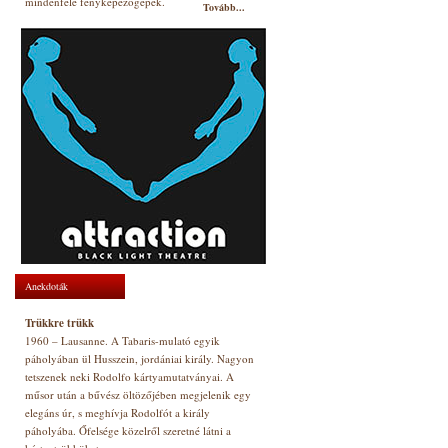
mindenfelé fényképezőgépek.
Tovább...
Anekdoták
Trükkre trükk
1960 – Lausanne. A Tabaris-mulató egyik
páholyában ül Husszein, jordániai király. Nagyon
tetszenek neki Rodolfo kártyamutatványai. A
műsor után a bűvész öltözőjében megjelenik egy
elegáns úr, s meghívja Rodolfót a király
páholyába. Őfelsége közelről szeretné látni a