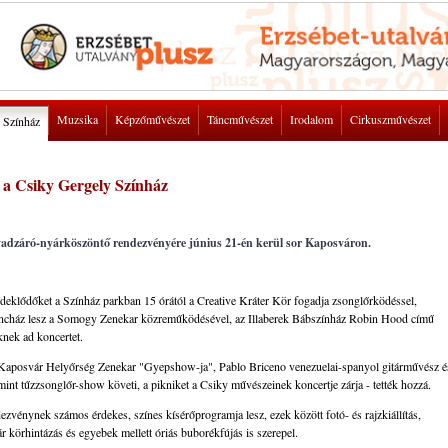
Muzsika
Képzőművészet
Táncművészet
Irodalom
Cirkuszművészet
Színház
l a Csiky Gergely Színház
évadzáró-nyárköszöntő rendezvényére június 21-én kerül sor Kaposváron.
rdeklődőket a Színház parkban 15 órától a Creative Kráter Kör fogadja zsonglőrködéssel,
táncház lesz a Somogy Zenekar közreműködésével, az Illaberek Bábszínház Robin Hood című
knek ad koncertet.
 a Kaposvár Helyőrség Zenekar "Gyepshow-ja", Pablo Briceno venezuelai-spanyol gitárművész é
nt tűzzsonglőr-show követi, a pikniket a Csiky művészeinek koncertje zárja - tették hozzá.
vénynek számos érdekes, színes kísérőprogramja lesz, ezek között fotó- és rajzkiállítás,
r körhintázás és egyebek mellett óriás buborékfújás is szerepel.