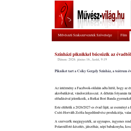
Művészeti Szakszervezetek Szövetsége
Film
Színházi piknikkel búcsúzik az évadtó
Dátum: 2026. június 16., kedd, 9:19
Pikniket tart a Csiky Gergely Színház, a teátrum 
Az intézmény a Facebook-oldalán adta hírül, hogy az é
akrobatikával, vándorcirkusszal. A délután folyamán 
előadásával jelentkezik, a Rutkai Bori Banda gyermeke
Este elültetik a 2026/2027-es évad fáját, az eseményt
Cséri-Horváth Zsófia hegedűművész produkciója, valami
A szervezők megjegyezték, az egynapos, ingyenes rendez
Polaroidfotó-készítés, játszóház, népi babakonyha, kosá