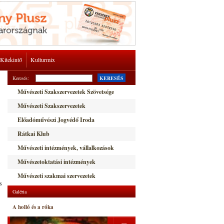
Kitekintő
Kulturmix
Keresés:
KERESÉS
Művészeti Szakszervezetek Szövetsége
Művészeti Szakszervezetek
Előadóművészi Jogvédő Iroda
Rátkai Klub
Művészeti intézmények, vállalkozások
Művészetoktatási intézmények
Művészeti szakmai szervezetek
s
Galéria
A holló és a róka