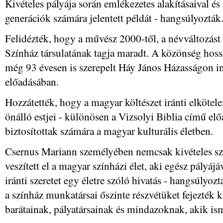
Kivételes pályája során emlékezetes alakításaival és
generációk számára jelentett példát - hangsúlyozták
Felidézték, hogy a művész 2000-től, a névváltozást
Színház társulatának tagja maradt. A közönség hoss
még 93 évesen is szerepelt Háy János Házasságon i
előadásában.
Hozzátették, hogy a magyar költészet iránti elkötele
önálló estjei - különösen a Vizsolyi Biblia című el
biztosítottak számára a magyar kulturális életben.
Csernus Mariann személyében nemcsak kivételes sz
veszített el a magyar színházi élet, aki egész pályáj
iránti szeretet egy életre szóló hivatás - hangsúlyozt
a színház munkatársai őszinte részvétüket fejezték 
barátainak, pályatársainak és mindazoknak, akik ism