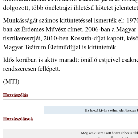
dolgozott, több önéletrajzi ihletésű kötetet jelentete
Munkásságát számos kitüntetéssel ismerték el: 1970
ban az Érdemes Művész címet, 2006-ban a Magyar
tisztikeresztjét, 2010-ben Kossuth-díjat kapott, ké
Magyar Teátrum Életműdíjjal is kitüntették.
Idős korában is aktív maradt: önálló estjeivel csak
rendszeresen fellépett.
(MTI)
Hozzászólás
Ha hozzá kíván szólni, jelentkezzen 
Hozzászólások
Még senki sem szólt hozzá ehhez a cik