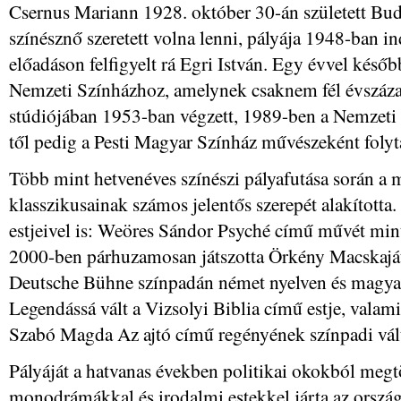
Csernus Mariann 1928. október 30-án született Bu
színésznő szeretett volna lenni, pályája 1948-ban 
előadáson felfigyelt rá Egri István. Egy évvel késő
Nemzeti Színházhoz, amelynek csaknem fél évszázad
stúdiójában 1953-ban végzett, 1989-ben a Nemzeti S
től pedig a Pesti Magyar Színház művészeként folyta
Több mint hetvenéves színészi pályafutása során a 
klasszikusainak számos jelentős szerepét alakította.
estjeivel is: Weöres Sándor Psyché című művét min
2000-ben párhuzamosan játszotta Örkény Macskaját
Deutsche Bühne színpadán német nyelven és magyar
Legendássá vált a Vizsolyi Biblia című estje, valami
Szabó Magda Az ajtó című regényének színpadi vál
Pályáját a hatvanas években politikai okokból megtö
monodrámákkal és irodalmi estekkel járta az ország