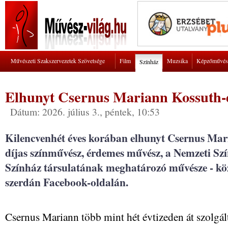
Művészeti Szakszervezetek Szövetsége
Film
Muzsika
Képzőművés
Színház
Elhunyt Csernus Mariann Kossuth-d
Dátum: 2026. július 3., péntek, 10:53
Kilencvenhét éves korában elhunyt Csernus Mar
díjas színművész, érdemes művész, a Nemzeti Sz
Színház társulatának meghatározó művésze - kö
szerdán Facebook-oldalán.
Csernus Mariann több mint hét évtizeden át szolgált