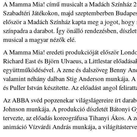
A Mamma Mia! című musicalt a Madách Színház 20
Szabadtéri Játékokon, majd szeptemberben Budapes
először a Madách Színház kapta meg a jogot, hogy n
színpadra a darabot. Így önálló rendezésben, díszlett
musical a magyar nézők elé.
A Mamma Mia! eredeti produkcióját először London
Richard East és Björn Ulvaeus, a Littlestar előadása
együttműködésével. A zene és dalszöveg Benny And
valamint néhány dalban Stig Anderson munkája. A 
és Puller István készítette. Az előadást angol feliratt
Az ABBA svéd popzenekar világslágereire írt dara
Johnson munkája. A produkció díszletét Bátonyi Gy
tervezte, az előadás koreográfusa Tihanyi Ákos. A z
animáció Vízvárdi András munkája, a világításterv