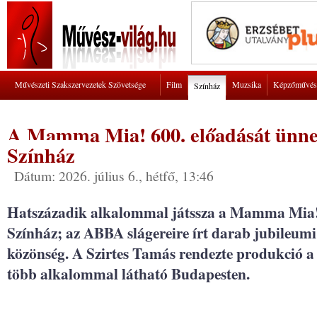
Művészeti Szakszervezetek Szövetsége
Film
Muzsika
Képzőművés
Színház
A Mamma Mia! 600. előadását ünne
Színház
Dátum: 2026. július 6., hétfő, 13:46
Hatszázadik alkalommal játssza a Mamma Mia!
Színház; az ABBA slágereire írt darab jubileumi
közönség. A Szirtes Tamás rendezte produkció a 
több alkalommal látható Budapesten.