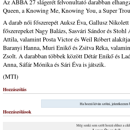
Az ABBA 27 slágerét felvonultató darabban elhang
Queen, a Knowing Me, Knowing You, a Super Trou
A darab női főszerepét Auksz Éva, Gallusz Nikolett é
főszerepeket Nagy Balázs, Sasvári Sándor és Stohl
Attila, valamint Posta Victor és Weil Róbert alakít
Baranyi Hanna, Muri Enikő és Zsitva Réka, valamin
Zsolt. A darabban többek között Détár Enikő és La
Anna, Sáfár Mónika és Sári Éva is játszik.
(MTI)
Hozzászólás
Ha hozzá kíván szólni, jelentkezzen 
Hozzászólások
Még senki sem szólt hozzá ehhez a cik