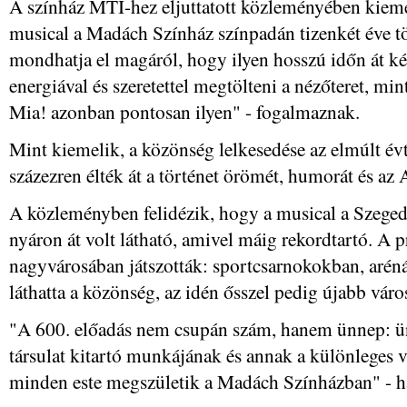
A színház MTI-hez eljuttatott közleményében kie
musical a Madách Színház színpadán tizenkét éve tö
mondhatja el magáról, hogy ilyen hosszú időn át kép
energiával és szeretettel megtölteni a nézőteret, m
Mia! azonban pontosan ilyen" - fogalmaznak.
Mint kiemelik, a közönség lelkesedése az elmúlt é
százezren élték át a történet örömét, humorát és az
A közleményben felidézik, hogy a musical a Szeged
nyáron át volt látható, amivel máig rekordtartó. A 
nagyvárosában játszották: sportcsarnokokban, arén
láthatta a közönség, az idén ősszel pedig újabb vár
"A 600. előadás nem csupán szám, hanem ünnep: ün
társulat kitartó munkájának és annak a különleges v
minden este megszületik a Madách Színházban" - 