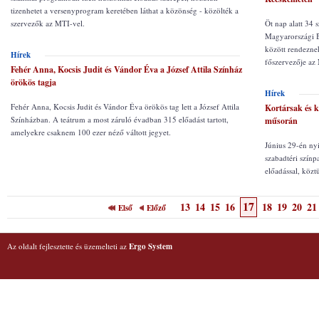
tizenhetet a versenyprogram keretében láthat a közönség - közölték a
szervezők az MTI-vel.
Öt nap alatt 34 
Magyarországi B
között rendezne
Hírek
főszervezője az
Fehér Anna, Kocsis Judit és Vándor Éva a József Attila Színház
örökös tagja
Hírek
Fehér Anna, Kocsis Judit és Vándor Éva örökös tag lett a József Attila
Kortársak és k
Színházban. A teátrum a most záruló évadban 315 előadást tartott,
műsorán
amelyekre csaknem 100 ezer néző váltott jegyet.
Június 29-én nyi
szabadtéri színp
előadással, köz
17
13
14
15
16
18
19
20
21
Első
Előző
Az oldalt fejlesztette és üzemelteti az
Ergo System