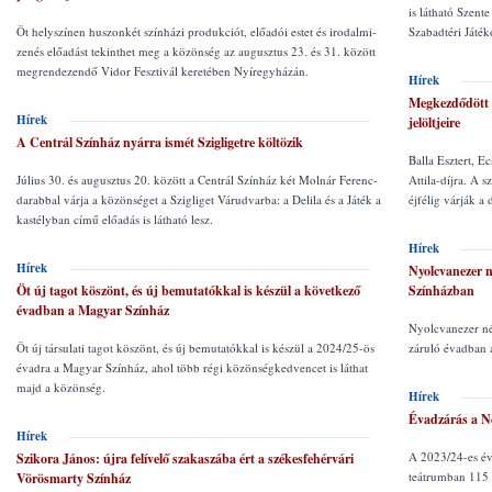
is látható Szen
Öt helyszínen huszonkét színházi produkciót, előadói estet és irodalmi-
Szabadtéri Játék
zenés előadást tekinthet meg a közönség az augusztus 23. és 31. között
megrendezendő Vidor Fesztivál keretében Nyíregyházán.
Hírek
Megkezdődött a
Hírek
jelöltjeire
A Centrál Színház nyárra ismét Szigligetre költözik
Balla Esztert, Ec
Július 30. és augusztus 20. között a Centrál Színház két Molnár Ferenc-
Attila-díjra. A 
darabbal várja a közönséget a Szigliget Várudvarba: a Delila és a Játék a
éjfélig várják a 
kastélyban című előadás is látható lesz.
Hírek
Hírek
Nyolcvanezer 
Öt új tagot köszönt, és új bemutatókkal is készül a következő
Színházban
évadban a Magyar Színház
Nyolcvanezer néz
Öt új társulati tagot köszönt, és új bemutatókkal is készül a 2024/25-ös
záruló évadban 
évadra a Magyar Színház, ahol több régi közönségkedvencet is láthat
majd a közönség.
Hírek
Évadzárás a N
Hírek
A 2023/24-es év
Szikora János: újra felívelő szakaszába ért a székesfehérvári
teátrumban 115 p
Vörösmarty Színház