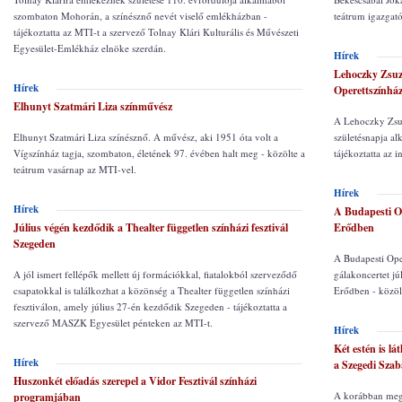
szombaton Mohorán, a színésznő nevét viselő emlékházban -
teátrum igazgató
tájékoztatta az MTI-t a szervező Tolnay Klári Kulturális és Művészeti
Egyesület-Emlékház elnöke szerdán.
Hírek
Lehoczky Zsuzs
Hírek
Operettszínhá
Elhunyt Szatmári Liza színművész
A Lehoczky Zsuz
Elhunyt Szatmári Liza színésznő. A művész, aki 1951 óta volt a
születésnapja al
Vígszínház tagja, szombaton, életének 97. évében halt meg - közölte a
tájékoztatta az 
teátrum vasárnap az MTI-vel.
Hírek
Hírek
A Budapesti O
Július végén kezdődik a Thealter független színházi fesztivál
Erődben
Szegeden
A Budapesti Ope
A jól ismert fellépők mellett új formációkkal, fiatalokból szerveződő
gálakoncertet j
csapatokkal is találkozhat a közönség a Thealter független színházi
Erődben - közöl
fesztiválon, amely július 27-én kezdődik Szegeden - tájékoztatta a
szervező MASZK Egyesület pénteken az MTI-t.
Hírek
Két estén is l
Hírek
a Szegedi Szab
Huszonkét előadás szerepel a Vidor Fesztivál színházi
A korábban meghi
programjában