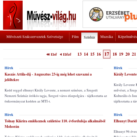
Művészeti Szakszervezetek Szövetsége
Film
Muzsika
Képzőművés
Színház
17
13
14
15
16
18
19
20
21
Első
Előző
Hírek
Hírek
Kaszás Attila-díj - Augusztus 23-ig még lehet szavazni a
Király Levente
jelöltekre
Király Levente K
Kedd reggel elhunyt Király Levente, a nemzet színésze, a Szegedi
művészt, a Szege
Nemzeti Színház örökös tagja, Szeged város díszpolgára - tájékoztatta az
Kulturális és In
önkormányzat kedden az MTI-t.
tájékoztatta a t
Hírek
Hírek
Tolnay Klárira emlékeznek születése 110. évfordulója alkalmából
Elhunyt Darid
Mohorán
Elhunyt 96 éves
Tolnay Klárira emlékeznek születése 110. évfordulója alkalmából
Békéscsabai Jóka