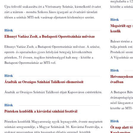
meghaladta a 120
Újra felívelő szakaszába ért a Vörösmarty Színház, kiemelkedő évadot
közölte a színhá
zárt a teátrum - mondta Szikora János igazgató az évadzáró társulati
ülésen a színház MTI-nek vasárnap eljuttatott közleménye szerint.
Hírek
Megsérült egy 
Hírek
kezelik
Elhunyt Vadász Zsolt, a Budapesti Operettszínház művésze
Baleset történt 
Elhunyt Vadász Zsolt, a Budapesti Operettszínház művésze. A színész,
bálja péntek est
operett- és operaénekes gyors lefolyású betegség következtében
Produkció szomba
pénteken, 51 évesen, tragikus hirtelenséggel halt meg - közölte a
A Vígszínház szer
Budapesti Operettszínház az MTI-vel.
Hírek
Hírek
Hetvennyolcezr
Átadták az Országos Színházi Találkozó elismeréseit
évadban
Átadták az Országos Színházi Találkozó díjait Kaposváron csütörtökön.
A Budapest Bábs
drámapedagógiai
néző látogatott e
Hírek
közölte az MTI-
Pénteken kezdődik a kisvárdai színházi fesztivál
Hírek
Pénteken kezdődik Magyarország egyik legnagyobb, évente megtartott
színházi seregszemléje, a Magyar Színházak 36. Kisvárdai Fesztiválja, a
Öt nap alatt t
szakmai programban idén huszonhat előadás szerepel, közülük
Kecskeméten