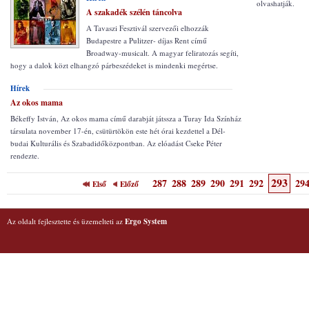
olvashatják.
A szakadék szélén táncolva
A Tavaszi Fesztivál szervezői elhozzák
Budapestre a Pulitzer- díjas Rent című
Broadway-musicalt. A magyar feliratozás segíti,
hogy a dalok közt elhangzó párbeszédeket is mindenki megértse.
Hírek
Az okos mama
Békeffy István, Az okos mama című darabját játssza a Turay Ida Színház
társulata november 17-én, csütürtökön este hét órai kezdettel a Dél-
budai Kulturális és Szabadidőközpontban. Az elóadást Cseke Péter
rendezte.
293
287
288
289
290
291
292
29
Első
Előző
Az oldalt fejlesztette és üzemelteti az
Ergo System