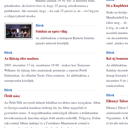
Minden szerdán 19.30 -tól! A műsorba bárki
Itt a Kuplékirá
jelentkezhet, aki kedvet érez rá, hogy 25 percig szórakoztassa a
publikumot. Aki szeretné, hogy – ha csak 25 percre is, de – övé legyen
Senki ne kérdje
a világot jelentő deszka.
Mindkettőből kap
falon meg… de n
Hírek
is fog, az csak 
Színház az egész világ
neszétül minden
Az alábbiakban a budapesti Radnóti Színház
vár decemberben
januári műsorát közöljük.
című „énekes bo
Hírek
Hírek
Az ifjúság édes madara
Két új bemuta
2005. december 17-én, szombaton 19.00 - órakor lesz Tennessee
Az alábbiakban 
Williams Az ifjúság édes madarának premierje a soproni Petőfi
Színház decembe
Színházban. Az előadást Tordy Géza rendezte. Az alábbiakban a
hónap közepén l
szereposztást közöljük.
december 9-én 
rendezésében.
Hírek
Hírek
Őrült nász
Elhunyt Tábor
Az Őrült Nők nevezetű hírhedt lokálban továbbra sincs nyugalom. Albin
és Georges markát hatalmas örökség üti, ha Albin megnősül és
Elhunyt Tábori
gyermeket nemz. A megoldhatatlan nehézségek ellenére a beláthatatlan
színházművészet
következmények láncolata mégis őrült nászba torkollik. Tölgyesy Zoltán
Vígszínház. A Ko
(aki ezúttal Albint alakítja) és a Csodálatos Mandarinok ezúttal is
és kiváló művés