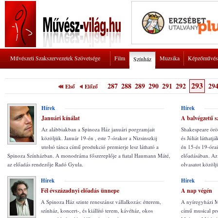
Művészeti Szakszervezetek Szövetsége
Film
Muzsika
Képzőművés
Színház
293
287
288
289
290
291
292
29
Első
Előző
Hírek
Hírek
Januári kínálat
A balvégzetű s
Az alábbiakban a Spinoza Ház januári porgramjait
Shakespeare örö
közöljük. Január 19-én , este 7-órakor a Nizsinszkij
és Júliát láthat
utolsó tánca című produkció premierje lesz látható a
én 15-és 19-órai
Spinoza Színházban. A monodráma főszereplője a fiatal Haumann Máté,
előadásában. Az 
az előadás rendezője Radó Gyula.
olvasatot közölj
Hírek
Hírek
Fél évszázadnyi előadás ünnepe
A nap végén
A Spinoza Ház szinte reneszánsz vállalkozás: étterem,
A nyíregyházi 
színház, koncert-, és kiállító terem, kávéház, okos
című musical pró