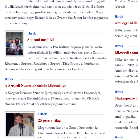
emberekkel való találkozás színhelye – s mindez együtt.
Moldvai Márk és
E vállalkozás történelme valóban kurta: csupán két és fél év. S először
február.
fordul elő, hogy egy produkció megérje az ötvenedik előadást. Nagy
Hírek
esemény tehát, hogy Bacher Iván és Gyabronka József kettőse meghozta
Ami egy ládába
ezt az eredményt.
2006. január 21
Hírek
Semmiség című d
Soproni meghívó
Hírek
Az alábbiakban a Pro Kultúra Sopron januárra szóló
Elképzelt szám
műsorajánlatát közöljük, amelyben szerepel a Soproni
Petőfi Színház, a Liszt Ferenc Konferencia és Kulturális
Fülke-fényben c
Központ, a Soproni Jazzklub, a Soproni Táncfórum , a Fertőrákosi
Attiláról 2005. 
Barlangszínház és még sok más helyszín színes kínálata.
Attila emlékév 
Zsigmond Szính
Hírek
művészeinek el
A Szegedi Nemzeti Színház közleménye
Hírek
A Szegedi Nemzeti Színház Igazgatósága értesíti tisztelt közönségét,
Shakespeare b
hogy ma este a Kisszínházban a 19 órára meghirdetett REVICZKY
előadás (Páger Antal bérlet) betegség miatt elmarad.
December 3-án 
Színház Nagyszí
Hírek
című vígjátékát.
25 perc a világ
díszlet-és jelm
Megnyitotta kapuit a Godot Dumaszínház
rendezője Bodol
közreműködésével a Stage Pub Dumaszínháza!
Hírek