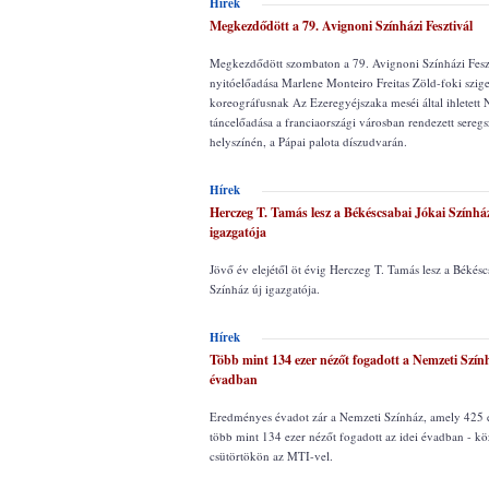
Hírek
Megkezdődött a 79. Avignoni Színházi Fesztivál
Megkezdődött szombaton a 79. Avignoni Színházi Fesz
nyitóelőadása Marlene Monteiro Freitas Zöld-foki szige
koreográfusnak Az Ezeregyéjszaka meséi által ihletett
táncelőadása a franciaországi városban rendezett sereg
helyszínén, a Pápai palota díszudvarán.
Hírek
Herczeg T. Tamás lesz a Békéscsabai Jókai Színhá
igazgatója
Jövő év elejétől öt évig Herczeg T. Tamás lesz a Békésc
Színház új igazgatója.
Hírek
Több mint 134 ezer nézőt fogadott a Nemzeti Szính
évadban
Eredményes évadot zár a Nemzeti Színház, amely 425 el
több mint 134 ezer nézőt fogadott az idei évadban - kö
csütörtökön az MTI-vel.