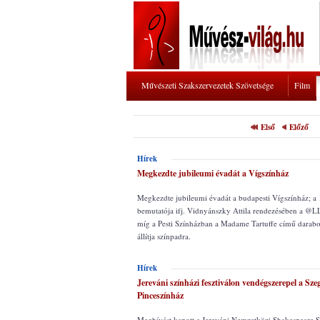
Művészeti Szakszervezetek Szövetsége
Film
Első
Előző
Hírek
Megkezdte jubileumi évadát a Vígszínház
Megkezdte jubileumi évadát a budapesti Vígszínház; a 
bemutatója ifj. Vidnyánszky Attila rendezésében a @L
míg a Pesti Színházban a Madame Tartuffe című darabo
állítja színpadra.
Hírek
Jereváni színházi fesztiválon vendégszerepel a Sze
Pinceszínház
Meghívást kapott a Jereváni Nemzetközi Shakespeare S