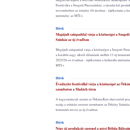
Fesztiválra a Szegedi Pinceszínház, a társulat két produ
novemberben az örmény fővárosban - tájékoztatta a kul
intézmény az MTI-t.
Hírek
Megújult színpaddal várja a közönséget a Szegedi
Színház az új évadban
Megújult színpaddal várja a közönséget a Szegedi Nemz
a korábbi nagy sikerű előadások mellett 13 új bemutató
2025/26-os évadban - tájékoztatta a kulturális intézmé
MTI-t.
Hírek
Évadnyitó fesztivállal várja a közönséget az Örké
szombaton a Madách téren
A hagyományok szerint az ÖrkényKert elnevezésű pro
nyitja a színházi szezont szombaton az Örkény Színház
bemutatót tervez az új évadban.
Hírek
Négy új produkció szerepel a pécsi Bóbita Bábszín