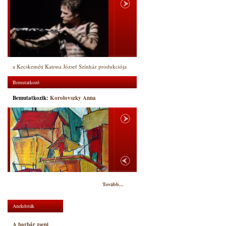
a Kecskeméti Katona József Színház produkciója
Bemutatkozó
Bemutatkozik:
Korolovszky Anna
Tovább...
Anekdoták
A barbár zseni