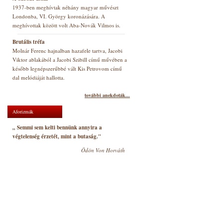
1937-ben meghívtak néhány magyar művészt
Londonba, VI. György koronázására. A
meghívottak között volt Aba-Novák Vilmos is.
Brutális tréfa
Molnár Ferenc hajnalban hazafele tartva, Jacobi
Viktor ablakából a Jacobi Szibill című művében a
később legnépszerűbbé vált Kis Petrovom című
dal melódiáját hallotta.
további anekdoták...
Aforizmák
„ Semmi sem kelti bennünk annyira a
végtelenség érzetét, mint a butaság."
Ödön Von Horváth