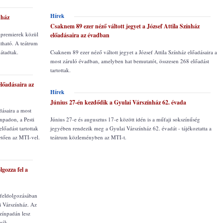
Hírek
nház
Csaknem 89 ezer néző váltott jegyet a József Attila Színház
a premierek közül
előadásaira az évadban
átható. A teátrum
 átadtak.
Csaknem 89 ezer néző váltott jegyet a József Attila Színház előadásaira a
most záruló évadban, amelyben hat bemutatót, összesen 268 előadást
tartottak.
előadásaira az
Hírek
Június 27-én kezdődik a Gyulai Várszínház 62. évada
dásaira a most
npadon, a Pesti
Június 27-e és augusztus 17-e között idén is a műfaji sokszínűség
lőadást tartottak
jegyében rendezik meg a Gyulai Várszínház 62. évadát - tájékoztatta a
vetően az MTI-vel.
teátrum közleményben az MTI-t.
gozza fel a
 feldolgozásában
ai Várszínház. Az
színpadán lesz
zák.