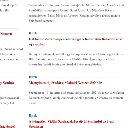
kcióval lép föl
Szeptember 13-án, szombaton mutatják be Molnár Ferenc A testőr című
turális
komédiáját a budapesti Centrál Színházban. Ujj Mészáros Károly
rendezésében Balsai Móni és Ágoston Katalin felváltva játssza majd a
Színésznő szerepét.
Hírek
 Nemzeti
Hat bemutatóval várja a közönséget a Kövér Béla Bábszínház az
új évadban
eti Színház, ahol
t tartanak a
Hat új bemutatóval, köztük egy báboperával várja a közönséget a Kövér
ny pénteken az
Béla Bábszínház az új évadban - közölte Kiss Ágnes igazgató, az
intézmény keddi évadnyitó társulati ülését megelőzően.
Hírek
ny Színház
Megnyitotta új évadát a Miskolci Nemzeti Színház
Szeptember 19-én tartja első bemutatóját az új, 202. évadban a Miskolci
gramsorozattal
Nemzeti Színház, amely csütörtök délelőtt tartotta az évadnyitó testületi
, amely hat
ülését.
Hírek
A Független Vidéki Színházak Fesztiváljával indul az évad
ház ősszel
Szentesen