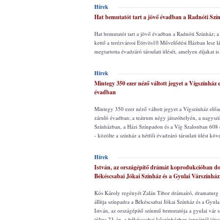
Hírek
Hat bemutatót tart a jövő évadban a Radnóti Szí
Hat bemutatót tart a jövő évadban a Radnóti Színház; 
kettő a terézvárosi Eötvös10 Művelődési Házban lesz l
megtartotta évadzáró társulati ülését, amelyen díjakat is
Hírek
Mintegy 350 ezer néző váltott jegyet a Vígszínház 
évadban
Mintegy 350 ezer néző váltott jegyet a Vígszínház előa
záruló évadban; a teátrum négy játszóhelyén, a nagyszí
Színházban, a Házi Színpadon és a Víg Szalonban 608 e
- közölte a színház a hétfői évadzáró társulati ülést kö
Hírek
István, az országépítő drámát koprodukcióban dol
Békéscsabai Jókai Színház és a Gyulai Várszínház
Kós Károly regényét Zalán Tibor drámaíró, dramaturg
állítja színpadra a Békéscsabai Jókai Színház és a Gyul
István, az országépítő színmű bemutatója a gyulai vár 
július 23-án, a békéscsabai kőszínházban januártól játss