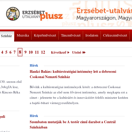
Muzsika
Képzőművészet
Táncművészet
Irodalom
Cirkuszművészet
Színház
8
4
5
6
7
9
10
11
12
Következő
Utolsó
Hírek
Hankó Balázs: kultúrstratégiai intézmény lett a debreceni
Csokonai Nemzeti Színház
130. szezon első
L3t4rgIA lesz,
Bővítik a kultúrstratégiai intézmények körét: a debreceni Csokonai
t Kincses Réka
Nemzeti Színház az első nem fővárosi intézmény, amely megkapta ezt a
címet - jelentette be a kultúráért és innovációért felelős miniszter kedden
a hajdú-bihari vármegyeszékhelyen.
Hírek
gedi
Szombaton mutatják be A testőr című darabot a Centrál
Színházban
zínházi