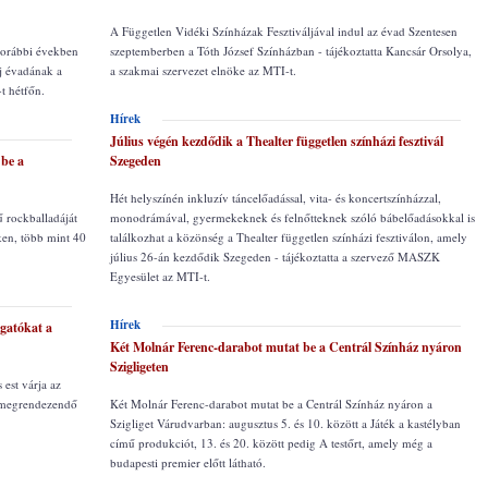
A Független Vidéki Színházak Fesztiváljával indul az évad Szentesen
 korábbi években
szeptemberben a Tóth József Színházban - tájékoztatta Kancsár Orsolya,
új évadának a
a szakmai szervezet elnöke az MTI-t.
-t hétfőn.
Hírek
Július végén kezdődik a Thealter független színházi fesztivál
be a
Szegeden
Hét helyszínén inkluzív táncelőadással, vita- és koncertszínházzal,
rockballadáját
monodrámával, gyermekeknek és felnőtteknek szóló bábelőadásokkal is
ken, több mint 40
találkozhat a közönség a Thealter független színházi fesztiválon, amely
július 26-án kezdődik Szegeden - tájékoztatta a szervező MASZK
Egyesület az MTI-t.
Hírek
ogatókat a
Két Molnár Ferenc-darabot mutat be a Centrál Színház nyáron
Szigligeten
 est várja az
t megrendezendő
Két Molnár Ferenc-darabot mutat be a Centrál Színház nyáron a
Szigliget Várudvarban: augusztus 5. és 10. között a Játék a kastélyban
című produkciót, 13. és 20. között pedig A testőrt, amely még a
budapesti premier előtt látható.