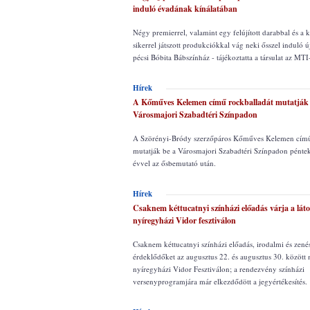
induló évadának kínálatában
Négy premierrel, valamint egy felújított darabbal és a
sikerrel játszott produkciókkal vág neki ősszel induló 
pécsi Bóbita Bábszínház - tájékoztatta a társulat az MTI
Hírek
A Kőműves Kelemen című rockballadát mutatják 
Városmajori Szabadtéri Színpadon
A Szörényi-Bródy szerzőpáros Kőműves Kelemen című 
mutatják be a Városmajori Szabadtéri Színpadon pénte
évvel az ősbemutató után.
Hírek
Csaknem kéttucatnyi színházi előadás várja a lát
nyíregyházi Vidor fesztiválon
Csaknem kéttucatnyi színházi előadás, irodalmi és zenés
érdeklődőket az augusztus 22. és augusztus 30. közöt
nyíregyházi Vidor Fesztiválon; a rendezvény színházi
versenyprogramjára már elkezdődött a jegyértékesítés.