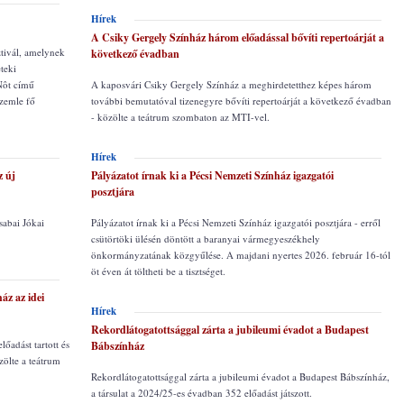
Hírek
A Csiky Gergely Színház három előadással bővíti repertoárját a
tivál, amelynek
következő évadban
teki
 Nôt című
A kaposvári Csiky Gergely Színház a meghirdetetthez képes három
szemle fő
további bemutatóval tizenegyre bővíti repertoárját a következő évadban
- közölte a teátrum szombaton az MTI-vel.
Hírek
z új
Pályázatot írnak ki a Pécsi Nemzeti Színház igazgatói
posztjára
sabai Jókai
Pályázatot írnak ki a Pécsi Nemzeti Színház igazgatói posztjára - erről
csütörtöki ülésén döntött a baranyai vármegyeszékhely
önkormányzatának közgyűlése. A majdani nyertes 2026. február 16-tól
öt éven át töltheti be a tisztséget.
áz az idei
Hírek
Rekordlátogatottsággal zárta a jubileumi évadot a Budapest
őadást tartott és
Bábszínház
zölte a teátrum
Rekordlátogatottsággal zárta a jubileumi évadot a Budapest Bábszínház,
a társulat a 2024/25-es évadban 352 előadást játszott.