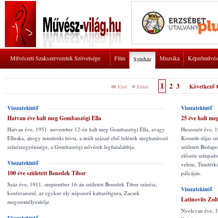
Művészeti Szakszervezetek Szövetsége
Film
Muzsika
Képzőművés
Színház
1
2
3
Következő
Első
Előző
Visszatekintő
Visszatekintő
Hatvan éve halt meg Gombaszögi Ella
25 éve halt me
Hatvan éve, 1951. november 12-én halt meg Gombaszögi Ella, avagy
Huszonöt éve, 1
Elluska, ahogy mindenki hívta, a múlt század első felének meghatározó
Kossuth-díjas s
színészegyénisége, a Gombaszögi nővérek legfiatalabbja.
született Budap
először színpad
Visszatekintő
velem, Tündérki
100 éve született Benedek Tibor
pályáján.
Száz éve, 1911. szeptember 16-án született Benedek Tibor színész,
Visszatekintő
konferanszié, az egykor oly népszerű kabaréfigura, Zacsek
Latinovits Zol
megszemélyesítője
Nyolcvan éve, 1