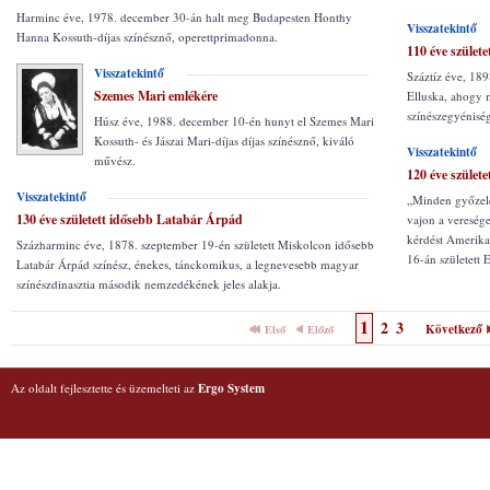
Harminc éve, 1978. december 30-án halt meg Budapesten Honthy
Visszatekintő
Hanna Kossuth-díjas színésznő, operettprimadonna.
110 éve szület
Visszatekintő
Száztíz éve, 18
Szemes Mari emlékére
Elluska, ahogy 
színészegyénisé
Húsz éve, 1988. december 10-én hunyt el Szemes Mari
Kossuth- és Jászai Mari-díjas díjas színésznő, kiváló
Visszatekintő
művész.
120 éve születe
Visszatekintő
„Minden győzele
130 éve született idősebb Latabár Árpád
vajon a veresége
kérdést Amerika
Százharminc éve, 1878. szeptember 19-én született Miskolcon idősebb
16-án született 
Latabár Árpád színész, énekes, tánckomikus, a legnevesebb magyar
színészdinasztia második nemzedékének jeles alakja.
1
2
3
Következő
Első
Előző
Az oldalt fejlesztette és üzemelteti az
Ergo System