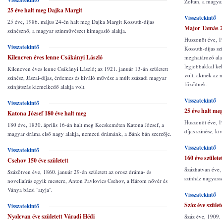
Visszatekintő
Zoltán, a magya
25 éve halt meg Dajka Margit
Visszatekintő
25 éve, 1986. május 24-én halt meg Dajka Margit Kossuth-díjas
Major Tamás 2
színésznő, a magyar színművészet kimagasló alakja.
Huszonöt éve, 1
Visszatekintő
Kossuth-díjas sz
Kilencven éves lenne Csákányi László
meghatározó alak
legjobbakkal kel
Kilencven éves lenne Csákányi László; az 1921. január 13-án született
volt, akinek az 
színész, Jászai-díjas, érdemes és kiváló művész a múlt századi magyar
fűződnek.
színjátszás kiemelkedő alakja volt.
Visszatekintő
Visszatekintő
25 éve halt m
Katona József 180 éve halt meg
Huszonöt éve, 1
180 éve, 1830. április 16-án halt meg Kecskeméten Katona József, a
díjas színész, k
magyar dráma első nagy alakja, nemzeti drámánk, a Bánk bán szerzője.
Visszatekintő
Visszatekintő
160 éve születe
Csehov 150 éve született
Százhatvan éve, 
Százötven éve, 1860. január 29-én született az orosz dráma- és
színház nagyass
novellaírás egyik mestere, Anton Pavlovics Csehov, a Három nővér és
Ványa bácsi "atyja".
Visszatekintő
Száz éve szüle
Visszatekintő
Nyolcvan éve született Váradi Hédi
Száz éve, 1909.