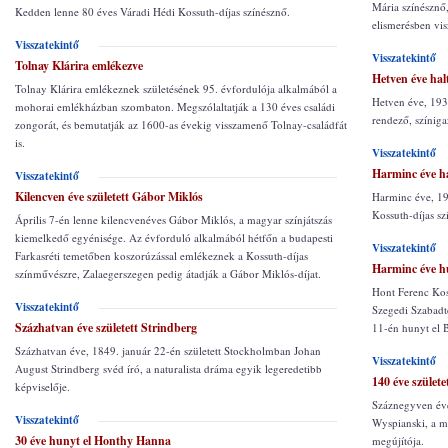
Mária színésznő
Kedden lenne 80 éves Váradi Hédi Kossuth-díjas színésznő.
elismerésben vis
Visszatekintő
Visszatekintő
Tolnay Klárira emlékezve
Hetven éve hal
Tolnay Klárira emlékeznek születésének 95. évfordulója alkalmából a
Hetven éve, 193
mohorai emlékházban szombaton. Megszólaltatják a 130 éves családi
rendező, színiga
zongorát, és bemutatják az 1600-as évekig visszamenő Tolnay-családfát
is.
Visszatekintő
Harminc éve h
Visszatekintő
Kilencven éve született Gábor Miklós
Harminc éve, 19
Kossuth-díjas sz
Április 7-én lenne kilencvenéves Gábor Miklós, a magyar színjátszás
kiemelkedő egyénisége. Az évforduló alkalmából hétfőn a budapesti
Visszatekintő
Farkasréti temetőben koszorúzással emlékeznek a Kossuth-díjas
Harminc éve h
színművészre, Zalaegerszegen pedig átadják a Gábor Miklós-díjat.
Hont Ferenc Koss
Visszatekintő
Szegedi Szabadt
Százhatvan éve született Strindberg
11-én hunyt el 
Százhatvan éve, 1849. január 22-én született Stockholmban Johan
Visszatekintő
August Strindberg svéd író, a naturalista dráma egyik legeredetibb
140 éve szület
képviselője.
Száznegyven éve
Visszatekintő
Wyspianski, a m
30 éve hunyt el Honthy Hanna
megújítója.