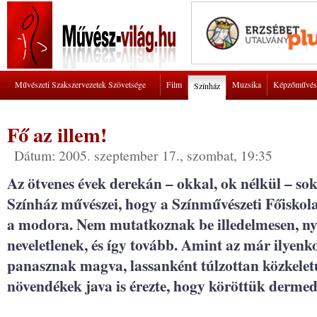
Művészeti Szakszervezetek Szövetsége
Film
Muzsika
Képzőművés
Színház
Fő az illem!
Dátum: 2005. szeptember 17., szombat, 19:35
Az ötvenes évek derekán – okkal, ok nélkül – s
Színház művészei, hogy a Színművészeti Főiskola
a modora. Nem mutatkoznak be illedelmesen, ny
neveletlenek, és így tovább. Amint az már ilyenko
panasznak magva, lassanként túlzottan közkeletű é
növendékek java is érezte, hogy köröttük dermed,