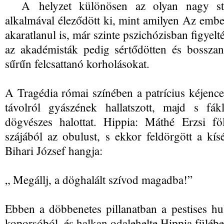
A helyzet különösen az olyan nagy stati
alkalmával éleződött ki, mint amilyen Az ember
akaratlanul is, már szinte pszichózisban figyel
az akadémisták pedig sértődötten és bossza
sűrűn felcsattanó korholásokat.
A Tragédia római színében a patrícius kéjenc
távolról gyászének hallatszott, majd s fá
dögvészes halottat. Hippia: Máthé Erzsi fö
szájából az obulust, s ekkor feldörgött a kísé
Bihari József hangja:
„ Megállj, a döghalált szívod magadba!”
Ebben a döbbenetes pillanatban a pestises hul
koporsóból, és halkan odalehelte Hippia fülébe