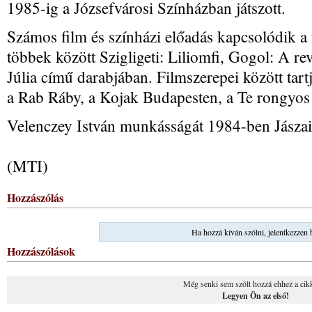
1985-ig a Józsefvárosi Színházban játszott.
Számos film és színházi előadás kapcsolódik a 
többek között Szigligeti: Liliomfi, Gogol: A r
Júlia című darabjában. Filmszerepei között tart
a Rab Ráby, a Kojak Budapesten, a Te rongyos 
Velenczey István munkásságát 1984-ben Jászai M
(MTI)
Hozzászólás
Ha hozzá kíván szólni, jelentkezzen 
Hozzászólások
Még senki sem szólt hozzá ehhez a cik
Legyen Ön az első!