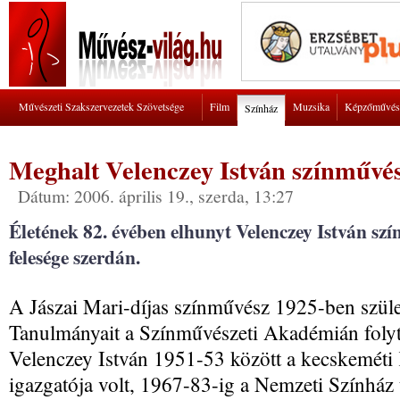
Művészeti Szakszervezetek Szövetsége
Film
Muzsika
Képzőművés
Színház
Meghalt Velenczey István színművé
Dátum: 2006. április 19., szerda, 13:27
Életének 82. évében elhunyt Velenczey István szín
felesége szerdán.
A Jászai Mari-díjas színművész 1925-ben szüle
Tanulmányait a Színművészeti Akadémián folyt
Velenczey István 1951-53 között a kecskeméti
igazgatója volt, 1967-83-ig a Nemzeti Színház 