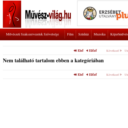
Művészeti Szakszervezetek Szövetsége
Film
Színház
Muzsika
Képzőművés
Első
Előző
Következő
Ut
Nem található tartalom ebben a kategóriában
Első
Előző
Következő
Ut