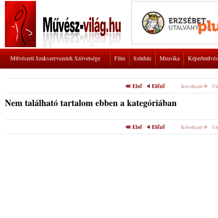
Művészeti Szakszervezetek Szövetsége
Film
Színház
Muzsika
Képzőművés
Első
Előző
Következő
Ut
Nem található tartalom ebben a kategóriában
Első
Előző
Következő
Ut