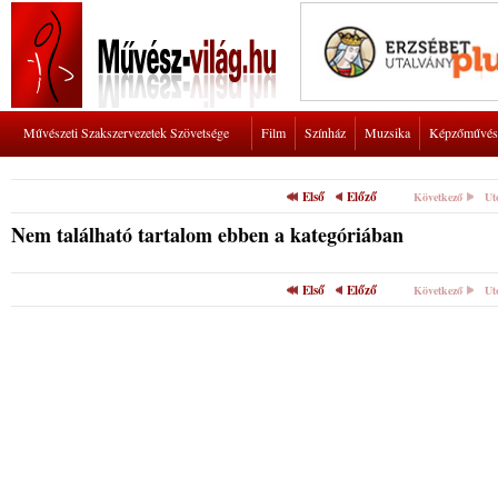
Művészeti Szakszervezetek Szövetsége
Film
Színház
Muzsika
Képzőművés
Első
Előző
Következő
Ut
Nem található tartalom ebben a kategóriában
Első
Előző
Következő
Ut