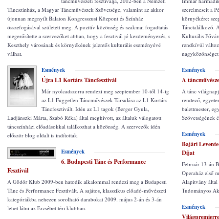
táncművészeti fesztiválja, 2002-ben a Nemzeti
Immár harmadik 
Táncszínház, a Magyar Táncművészek Szövetsége, valamint az akkor
szerelmeseit a P
újonnan megnyílt Balaton Kongresszusi Központ és Színház
környékére: sze
összefogásával született meg. A pozitív közönség és szakmai fogadtatás
Tánctalálkozó. 
megerősítette a szervezőket abban, hogy a fesztivál jó kezdeményezés, s
Kulturális Fővá
Keszthely városának és környékének jelentős kulturális eseményévé
rendkívül változ
válhat.
nagyközönséget
Esmények
Esmények
Újra L1 Kortárs Táncfesztivál
A táncművészet 
Már nyolcadszorra rendezi meg szeptember 10-től 14-ig
A tánc világnap
az L1 Független Táncművészek Társulása az L1 Kortárs
rendező, egyete
Táncfesztivált. Idén az L1 tagok (Berger Gyula,
balettmester, e
Ladjánszki Márta, Szabó Réka) által meghívott, az általuk válogatott
Szövetségének él
táncszínházi előadásokkal találkozhat a közönség. A szervezők idén
Esmények
először blog oldalt is indítottak.
Bajári Levent
Esmények
Díjat
6. Budapesti Tánc és Performance
Február 13-án B
Fesztivál
Operaház első m
A Gödör Klub 2009-ben hatodik alkalommal rendezi meg a Budapesti
Alapítvány által
Tánc és Performance Fesztivált. A sajátos, klasszikus előadó-művészeti
Tudományos Ak
kategóriákba nehezen sorolható darabokat 2009. május 2-án és 3-án
Esmények
lehet látni az Erzsébet téri klubban.
Világpremierre