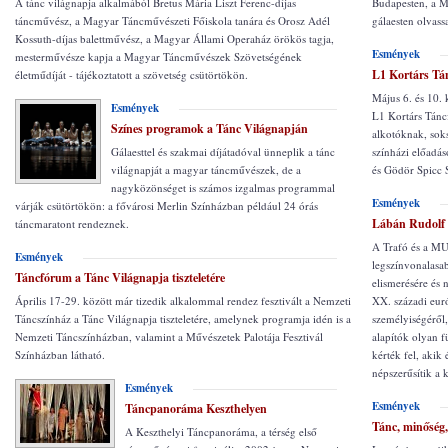
A tánc világnapja alkalmából Bretus Mária Liszt Ferenc-díjas
Budapesten, a M
táncművész, a Magyar Táncművészeti Főiskola tanára és Orosz Adél
gálaesten olvass
Kossuth-díjas balettművész, a Magyar Állami Operaház örökös tagja,
Esmények
mesterművésze kapja a Magyar Táncművészek Szövetségének
L1 Kortárs Tán
életműdíját - tájékoztatott a szövetség csütörtökön.
Május 6. és 10.
Esmények
L1 Kortárs Táncf
Színes programok a Tánc Világnapján
alkotóknak, soks
Gálaesttel és szakmai díjátadóval ünneplik a tánc
színházi előadás
világnapját a magyar táncművészek, de a
és Gödör Spicc 
nagyközönséget is számos izgalmas programmal
Esmények
várják csütörtökön: a fővárosi Merlin Színházban például 24 órás
Lábán Rudolf 
táncmaratont rendeznek.
A Trafó és a MU
Esmények
legszínvonalasab
Táncfórum a Tánc Világnapja tiszteletére
elismerésére és 
Április 17-29. között már tizedik alkalommal rendez fesztivált a Nemzeti
XX. századi eur
Táncszínház a Tánc Világnapja tiszteletére, amelynek programja idén is a
személyiségéről,
Nemzeti Táncszínházban, valamint a Művészetek Palotája Fesztivál
alapítók olyan f
Színházban látható.
kérték fel, akik
népszerűsítik a k
Esmények
Esmények
Táncpanoráma Keszthelyen
Tánc, minőség
A Keszthelyi Táncpanoráma, a térség első