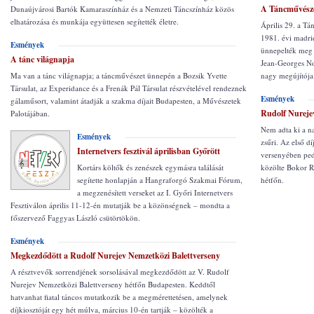
A Táncművésze
Dunaújvárosi Bartók Kamaraszínház és a Nemzeti Táncszínház közös
elhatározása és munkája együttesen segítették életre.
Április 29. a T
1981. évi madri
Esmények
ünnepelték meg 
A tánc világnapja
Jean-Georges No
Ma van a tánc világnapja; a táncművészet ünnepén a Bozsik Yvette
nagy megújítója
Társulat, az Experidance és a Frenák Pál Társulat részvételével rendeznek
Esmények
gálaműsort, valamint átadják a szakma díjait Budapesten, a Művészetek
Rudolf Nureje
Palotájában.
Nem adta ki a n
Esmények
zsűri. Az első d
Internetvers fesztivál áprilisban Győrött
versenyében ped
Kortárs költők és zenészek egymásra találását
közölte Bokor Ro
segítette honlapján a Hangraforgó Szakmai Fórum,
hétfőn.
a megzenésített verseket az I. Győri Internetvers
Fesztiválon április 11-12-én mutatják be a közönségnek – mondta a
főszervező Faggyas László csütörtökön.
Esmények
Megkezdődött a Rudolf Nurejev Nemzetközi Balettverseny
A résztvevők sorrendjének sorsolásával megkezdődött az V. Rudolf
Nurejev Nemzetközi Balettverseny hétfőn Budapesten. Keddtől
hatvanhat fiatal táncos mutatkozik be a megmérettetésen, amelynek
díjkiosztóját egy hét múlva, március 10-én tartják – közölték a