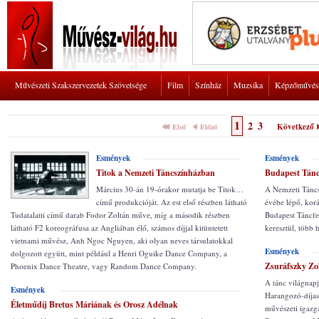
Művészeti Szakszervezetek Szövetsége
Film
Színház
Muzsika
Képzőművés
1
2
3
Következő
Első
Előző
Esmények
Esmények
Titok a Nemzeti Táncszínházban
Budapest Táncf
Március 30-án 19-órakor mutatja be Titok…
A Nemzeti Táncs
című produkcióját. Az est első részben látható
évébe lépő, kor
Tudatalatti című darab Fodor Zoltán műve, míg a második részben
Budapest Táncfes
látható F2 koreográfusa az Angliában élő, számos díjjal kitüntetett
keresztül, több 
vietnami művész, Anh Ngoc Nguyen, aki olyan neves társulatokkal
Esmények
dolgozott együtt, mint például a Henri Oguike Dance Company, a
Zsuráfszky Zo
Phoenix Dance Theatre, vagy Random Dance Company.
A tánc világnap
Esmények
Harangozó-díjas
Életműdíj Bretus Máriának és Orosz Adélnak
művészeti igazg