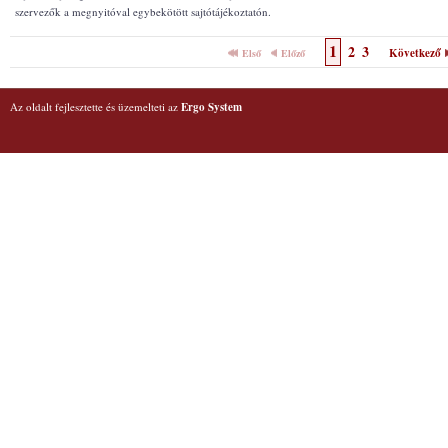
szervezők a megnyitóval egybekötött sajtótájékoztatón.
1
2
3
Következő
Első
Előző
Az oldalt fejlesztette és üzemelteti az
Ergo System