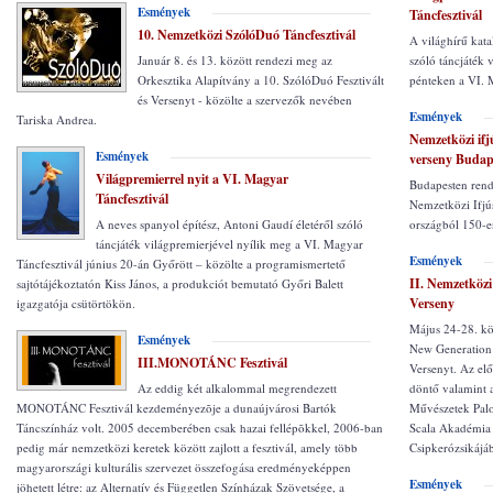
Esmények
Táncfesztivál
10. Nemzetközi SzólóDuó Táncfesztivál
A világhírű kata
Január 8. és 13. között rendezi meg az
szóló táncjáték
Orkesztika Alapítvány a 10. SzólóDuó Fesztivált
pénteken a VI. 
és Versenyt - közölte a szervezők nevében
Esmények
Tariska Andrea.
Nemzetközi ifjú
Esmények
verseny Budap
Világpremierrel nyit a VI. Magyar
Budapesten rend
Táncfesztivál
Nemzetközi Ifjús
A neves spanyol építész, Antoni Gaudí életéről szóló
országból 150-e
táncjáték világpremierjével nyílik meg a VI. Magyar
Esmények
Táncfesztivál június 20-án Győrött – közölte a programismertető
II. Nemzetközi
sajtótájékoztatón Kiss János, a produkciót bemutató Győri Balett
Verseny
igazgatója csütörtökön.
Május 24-28. kö
Esmények
New Generation 
III.MONOTÁNC Fesztivál
Versenyt. Az el
Az eddig két alkalommal megrendezett
döntő valamint a
MONOTÁNC Fesztivál kezdeményezõje a dunaújvárosi Bartók
Művészetek Palot
Táncszínház volt. 2005 decemberében csak hazai fellépõkkel, 2006-ban
Scala Akadémia 
pedig már nemzetközi keretek között zajlott a fesztivál, amely több
Csipkerózsikájáb
magyarországi kulturális szervezet összefogása eredményeképpen
Esmények
jöhetett létre: az Alternatív és Független Színházak Szövetsége, a