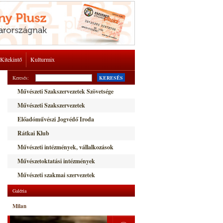
Kitekintő
Kulturmix
Keresés:
KERESÉS
Művészeti Szakszervezetek Szövetsége
Művészeti Szakszervezetek
Előadóművészi Jogvédő Iroda
Rátkai Klub
Művészeti intézmények, vállalkozások
Művészetoktatási intézmények
Művészeti szakmai szervezetek
Galéria
Milan