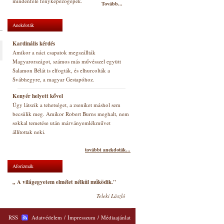
mindenfelé fényképezőgépek.
Tovább...
Anekdoták
Kardinális kérdés
Amikor a náci csapatok megszállták
Magyarországot, számos más művésszel együtt
Salamon Bélát is elfogták, és elhurcolták a
Svábhegyre, a magyar Gestapóhoz.
Kenyér helyett kővel
Úgy látszik a tehetséget, a zseniket máshol sem
becsülik meg. Amikor Robert Burns meghalt, nem
sokkal temetése után márványemlékművet
állítottak neki.
további anekdoták...
Aforizmák
„ A világegyetem elmélet nélkül működik."
Teleki László
RSS
Adatvédelem
/
Impresszum
/
Médiaajánlat