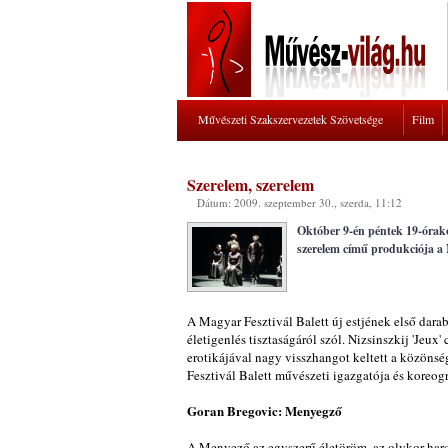
Művészeti Szakszervezetek Szövetsége
Film
Szerelem, szerelem
Dátum: 2009. szeptember 30., szerda, 11:12
Október 9-én péntek 19-órako
szerelem című produkciója a
A Magyar Fesztivál Balett új estjének első darab
életigenlés tisztaságáról szól. Nizsinszkij 'Jeux
erotikájával nagy visszhangot keltett a közönsé
Fesztivál Balett művészeti igazgatója és koreográ
Goran Bregovic: Menyegző
A Menyező az egyszerű életöröm, az olykor harcos