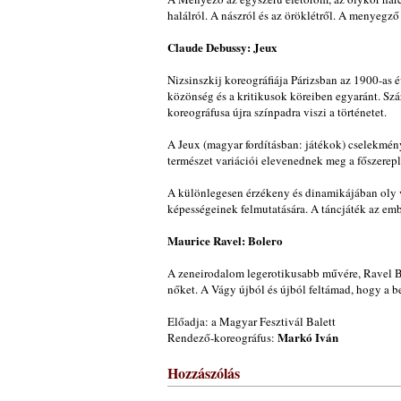
halálról. A nászról és az öröklétről. A menyegző 
Claude Debussy: Jeux
Nizsinszkij koreográfiája Párizsban az 1900-as é
közönség és a kritikusok köreiben egyaránt. Szá
koreográfusa újra színpadra viszi a történetet.
A Jeux (magyar fordításban: játékok) cselekménye
természet variációi elevenednek meg a főszereplő
A különlegesen érzékeny és dinamikájában oly vá
képességeinek felmutatására. A táncjáték az embe
Maurice Ravel: Bolero
A zeneirodalom legerotikusabb művére, Ravel Bole
nőket. A Vágy újból és újból feltámad, hogy a b
Előadja: a Magyar Fesztivál Balett
Markó Iván
Rendező-koreográfus:
Hozzászólás