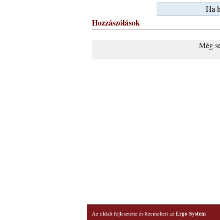
Ha h
Hozzászólások
Még se
Az oldalt fejlesztette és üzemelteti az
Ergo System