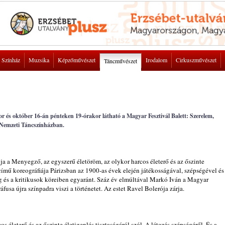
Színház
Muzsika
Képzőművészet
Irodalom
Cirkuszművészet
Táncművészet
r és október 16-án pénteken 19-órakor látható a Magyar Fesztivál Balett: Szerelem,
 Nemzeti Táncszínházban.
ja a Menyegző, az egyszerű életöröm, az olykor harcos életerő és az őszinte
' című koreográfiája Párizsban az 1900-as évek elején játékosságával, szépségével és
g és a kritikusok köreiben egyaránt. Száz év elmúltával Markó Iván a Magyar
fusa újra színpadra viszi a történetet. Az estet Ravel Bolerója zárja.
 életerő és az őszinte életigenlés tisztaságáról szól. A létezés szépségéről. És a