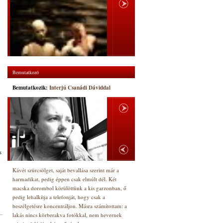
Bemutatkozó
Bemutatkozik:
Interjú Csanádi Dáviddal
s
Kávét szürcsölget, saját bevallása szerint már a
harmadikat, pedig éppen csak elmúlt dél. Két
macska dorombol körülöttünk a kis garzonban, ő
pedig lehalkítja a telefonját, hogy csak a
beszélgetésre koncentráljon. Másra számítottam: a
lakás nincs körberakva fotókkal, nem hevernek