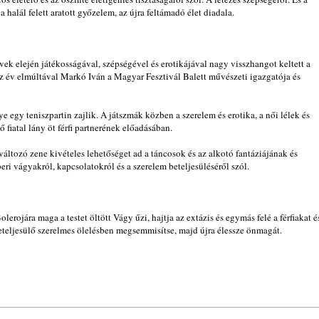
a halál felett aratott győzelem, az újra feltámadó élet diadala.
vek elején játékosságával, szépségével és erotikájával nagy visszhangot keltett a
z év elmúltával Markó Iván a Magyar Fesztivál Balett művészeti igazgatója és
 egy teniszpartin zajlik. A játszmák közben a szerelem és erotika, a női lélek és
 fiatal lány öt férfi partnerének előadásában.
ltozó zene kivételes lehetőséget ad a táncosok és az alkotó fantáziájának és
ri vágyakról, kapcsolatokról és a szerelem beteljesüléséről szól.
rojára maga a testet öltött Vágy űzi, hajtja az extázis és egymás felé a férfiakat é
eteljesülő szerelmes ölelésben megsemmisítse, majd újra élessze önmagát.