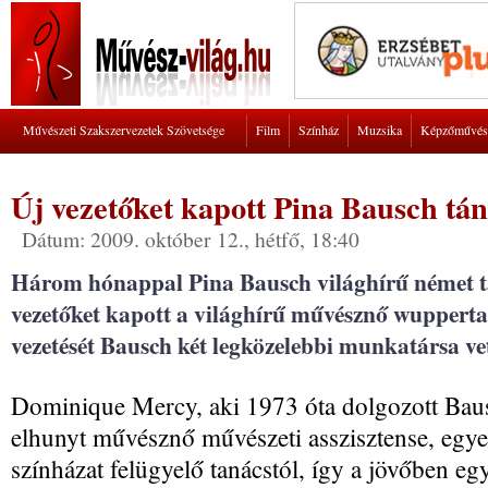
Művészeti Szakszervezetek Szövetsége
Film
Színház
Muzsika
Képzőművés
Új vezetőket kapott Pina Bausch tá
Dátum: 2009. október 12., hétfő, 18:40
Három hónappal Pina Bausch világhírű német t
vezetőket kapott a világhírű művésznő wuppertal
vezetését Bausch két legközelebbi munkatársa vet
Dominique Mercy, aki 1973 óta dolgozott Baus
elhunyt művésznő művészeti asszisztense, egyen
színházat felügyelő tanácstól, így a jövőben egy