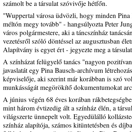
számolt be a társulat szóvivője hétfőn.
"Wuppertal városa üdvözli, hogy minden Pina
méltón megy tovább" - hangsúlyozta Peter Jung,
város polgármestere, aki a táncszínház tanácsán
vezetésről szóló döntéssel az augusztusban élet
Alapítvány is egyet ért - jegyezte meg a társula
A színházat felügyelő tanács "nagyon pozitívan"
javaslatát egy Pina Bausch-archívum létrehozás
képviselője, aki szerint már korábban is szó vo
munkásságát megörökítő dokumentumokat arc
A június végén 68 éves korában rákbetegségbe
mint három évtizedig ált a színház élén, a társ
világszerte ünnepelt volt. Egyedülálló kollázst
színház alapítója, számos kitüntetésben és díjb