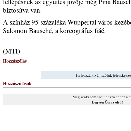
fellépésnek az együttes jövője még Pina Bausch
biztosítva van.
A színház 95 százaléka Wuppertal város kezéb
Salomon Bausché, a koreográfus fiáé.
(MTI)
Hozzászólás
Ha hozzá kíván szólni, jelentkezze
Hozzászólások
Még senki sem szólt hozzá ehhez a c
Legyen Ön az első!