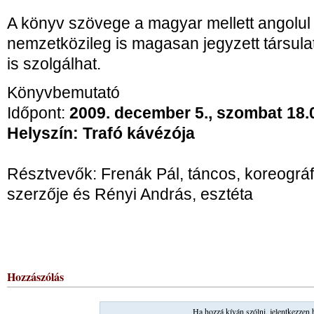
A könyv szövege a magyar mellett angolul i
nemzetközileg is magasan jegyzett társulat 
is szolgálhat.
Könyvbemutató
Időpont:
2009. december 5., szombat 18.
Helyszín: Trafó kávézója
Résztvevők: Frenák Pál, táncos, koreográf
szerzője és Rényi András, esztéta
Hozzászólás
Ha hozzá kíván szólni, jelentkezzen 