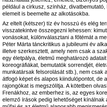
például a cirkusz, színház, divatbemutató
elemeit is beemelte az alkotásokba.
Az eltelt (kétszer) tíz év hosszú és elég t
visszatekintve összegezni lehessen: kimuta
vonásokat, különválasztani a főtémát a mell
Péter Márta tánckritikus a jubileumi év alk
illetve szerkesztett, amely nem csak a s
egy életpálya, életmű meghatározó adatait
koreográfiákat, bemutatók sorrendjét, életr
munkatársak felsorolását stb.), nem csak 
átfogó képet és alapos kiindulópontot, de
rajongókat is megszólítja. A kötetben olvas
Frenákhoz, az emberhez is, az egyes koreo
elemző írások pedig lehetőséget kínálnak
műfaj és az életmű alaposabb megismerés