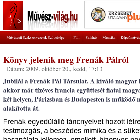
Művészeti Szakszervezetek Szövetsége
Film
Színház
Muzsika
Képzőművés
Könyv jelenik meg Frenák Pálról
Dátum: 2009. október 20., kedd, 17:13
Jubilál a Frenák Pál Társulat. A kiváló magyar
akkor már tízéves francia együttesét fiatal magya
két helyen, Párizsban és Budapesten is működő 
alakította át.
Frenák egyedülálló táncnyelvet hozott lét
testmozgás, a beszédes mimika és a süketn
használata jellemez, emellett, bizonyos po