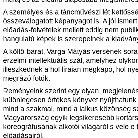
A személyes és a táncművészi lét kettőssé
összeválogatott képanyagot is. A jól isme
előadás-felvételek mellett eddig nem publik
hangulatú képek is szerepelnek a kiadván
A költő-barát, Varga Mátyás versének sorai
érzelmi-intellektuális szál, amelyhez olyk
illeszkednek a hol líraian megkapó, hol n
megrázó fotók.
Reményeink szerint egy olyan, megjelenés
különlegesen értékes könyvet nyújthatunk
mind a szakmai, mind a laikus közönség s
Magyarország egyik legsikeresebb kortárs 
koreográfusának alkotói világáról s vele e
előadásairól.