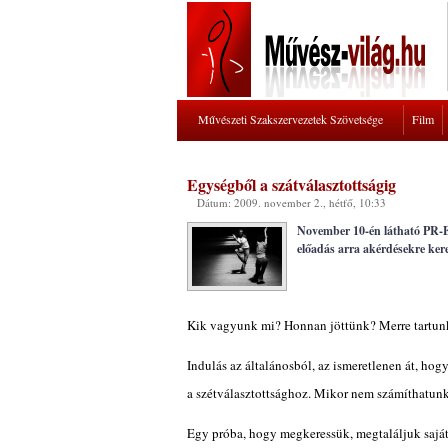
Művészeti Szakszervezetek Szövetsége
Film
Egységből a szátválasztottságig
Dátum: 2009. november 2., hétfő, 10:33
November 10-én látható PR-
előadás arra akérdésekre ker
Kik vagyunk mi? Honnan jöttünk? Merre tartun
Indulás az általánosból, az ismeretlenen át, hog
a szétválasztottsághoz. Mikor nem számíthatun
Egy próba, hogy megkeressük, megtaláljuk saját