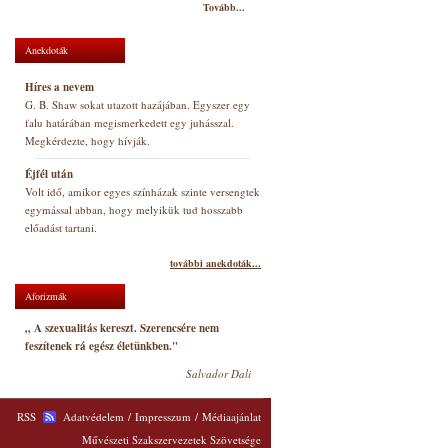
Tovább...
Anekdoták
Híres a nevem
G. B. Shaw sokat utazott hazájában. Egyszer egy
falu határában megismerkedett egy juhásszal.
Megkérdezte, hogy hívják.
Éjfél után
Volt idő, amikor egyes színházak szinte versengtek
egymással abban, hogy melyikük tud hosszabb
előadást tartani.
további anekdoták...
Aforizmák
„ A szexualitás kereszt. Szerencsére nem
feszítenek rá egész életünkben."
Salvador Dali
RSS
Adatvédelem
/
Impresszum
/
Médiaajánlat
Művészeti Szakszervezetek Szövetsége