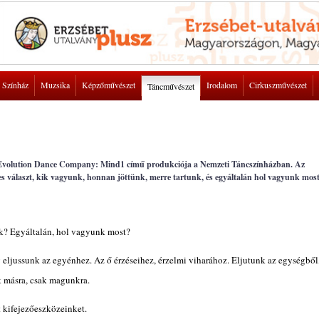
Színház
Muzsika
Képzőművészet
Irodalom
Cirkuszművészet
Táncművészet
Evolution Dance Company: Mind1 című produkciója a Nemzeti Táncszínházban. Az
es választ, kik vagyunk, honnan jöttünk, merre tartunk, és egyáltalán hol vagyunk most
k? Egyáltalán, hol vagyunk most?
y eljussunk az egyénhez. Az ő érzéseihez, érzelmi viharához. Eljutunk az egységből
k másra, csak magunkra.
 kifejezőeszközeinket.