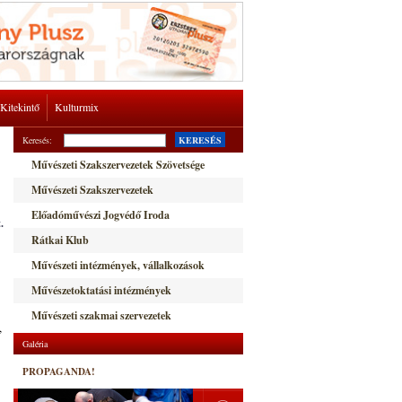
Kitekintő
Kulturmix
Keresés:
KERESÉS
Művészeti Szakszervezetek Szövetsége
Művészeti Szakszervezetek
Előadóművészi Jogvédő Iroda
.
Rátkai Klub
Művészeti intézmények, vállalkozások
Művészetoktatási intézmények
Művészeti szakmai szervezetek
,
Galéria
PROPAGANDA!