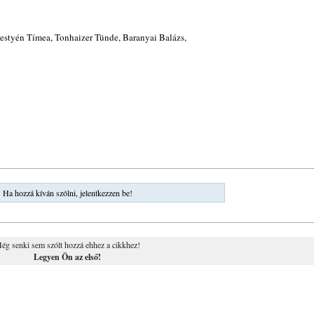
estyén Tímea, Tonhaizer Tünde, Baranyai Balázs,
Ha hozzá kíván szólni, jelentkezzen be!
ég senki sem szólt hozzá ehhez a cikkhez!
Legyen Ön az első!