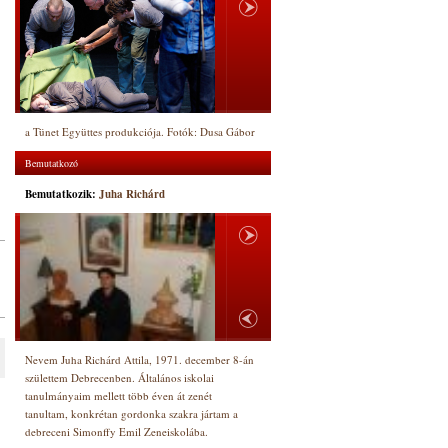
a Tünet Együttes produkciója. Fotók: Dusa Gábor
Bemutatkozó
Bemutatkozik:
Juha Richárd
Nevem Juha Richárd Attila, 1971. december 8-án
születtem Debrecenben. Általános iskolai
tanulmányaim mellett több éven át zenét
tanultam, konkrétan gordonka szakra jártam a
debreceni Simonffy Emil Zeneiskolába.