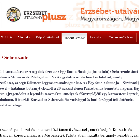
Színház
Muzsika
Képzőművészet
Irodalom
Cirkuszművészet
Táncművészet
 / Seherezádé
l bemutatásra az Angyalok üzenete / Egy faun délutánja (bemutató) / Seherezádé című
ben a Művészetek Palotájában. Az Angyalok üzenete fényt és hitet ad, amely
tő utat, és segít felismerni egymásrautaltságunkat. Az Egy faun délutánja – Nizsinszki
ésével – hatalmas botrányt okozott a 20. század elején Párizsban, a bemutató napján. Eg
n újragondolta a legendás táncművet, amelynek főszereplőjéül egy karmestert képzelt,
imbóluma. Rimszkij-Korszakov Seherezádéja vadsággal és barbársággal teli történetét
antikus világa.
n személye a hazai és a nemzetközi táncművészetnek, munkásságát Kossuth- és
bb olyan koreográfiáját is a Művészetek Palotájában mutatta be, amely később igazi