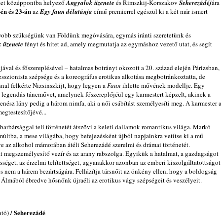
tetet középpontba helyező
Angyalok üzenete
és Rimszkij-Korszakov
Seherezádéj
ára
én és 23-án
az
Egy faun délutánja
című premierrel egészül ki a két már ismert
obb szükségünk van Földünk megóvására, egymás iránti szeretetünk és
 üzenete
fényt és hitet ad, amely megmutatja az egymáshoz vezető utat, és segít
jával és főszereplésével – hatalmas botrányt okozott a 20. század elején Párizsban,
zionista szépsége és a koreográfus erotikus alkotása megbotránkoztatta, de
nal felkérte Nizsinszkijt, hogy legyen a
Faun
ihlette művének modellje. Egy
 legendás táncművet, amelynek főszereplőjéül egy karmestert képzelt, akinek a
nész lány pedig a három nimfa, aki a női csábítást személyesíti meg. A karmester 
egtestesítőjévé...
 barbársággal teli történetét átszövi a keleti dallamok romantikus világa. Markó
 múltba, a mese világába, hogy befejezésként újból napjainkra vetítse ki a mű
e az alkohol mámorában átéli Seherezádé szerelmi és drámai történetét.
át megszemélyesítő vezír és az arany rabszolga. Egyikük a hatalmat, a gazdagságot
sséget, az érzelmi telítettséget, ugyanakkor azonban az emberi kiszolgáltatottságot
s nem a hárem bezártságára. Fellázítja társnőit az önkény ellen, hogy a boldogság
r. Álmából ébredve hősnőnk újraéli az erotikus vágy szépségeit és veszélyeit.
/ Seherezádé
ató)