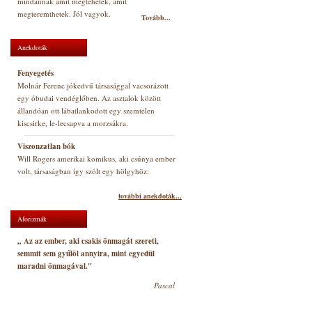
mindannak amit megtehetek, amit
megteremthetek. Jól vagyok.
Tovább...
Anekdoták
Fenyegetés
Molnár Ferenc jókedvű társasággal vacsorázott
egy óbudai vendéglőben. Az asztalok között
állandóan ott lábatlankodott egy szemtelen
kiscsirke, le-lecsapva a morzsákra.
Viszonzatlan bók
Will Rogers amerikai komikus, aki csúnya ember
volt, társaságban így szólt egy hölgyhöz:
további anekdoták...
Aforizmák
„ Az az ember, aki csakis önmagát szereti,
semmit sem gyűlöl annyira, mint egyedül
maradni önmagával."
Pascal