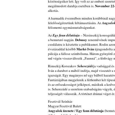
közönségsiker lett. Így volt ez az emberi szere
November 22-
megálmodott darabja esetében is.
alkotás.
A harmadik évezredben minden korábbinál nagy
felelősségérzetünk feltámasztására. Az
Angyalok
felismerni egymásrautaltságunkat.
Az
Egy faun délutánja
– Nizsinszkij koreográfiá
Debussy
a bemutató napján.
zeneművének impress
csodálatra is késztette a publikumot. Rodin azon
Markó Iván
évszázaddal később
újragondolta a
pálcája a fallosz szimbóluma. Három gyönyörű ze
mű végén visszaváltozik „Faunná”, a férfivágy m
Rimszkij-Korszakov
Seherezádé
ja vadsággal és
Iván a darabot a mából indítja, majd visszatér a
igazságát. Egy magányos nő egy bálból hazatérv
Fantáziájában megjelenik a férfiember két típus
és az erőszakosságot jelképezi, másikuk a kedve
is. Seherezádé a szerelem szabadságára vágyik, é
teljességét válasszák. A történet drámai véget é
Fesztivál Színház
Magyar Fesztivál Balett
Angyalok üzenete / Egy faun délutánja
(bemut