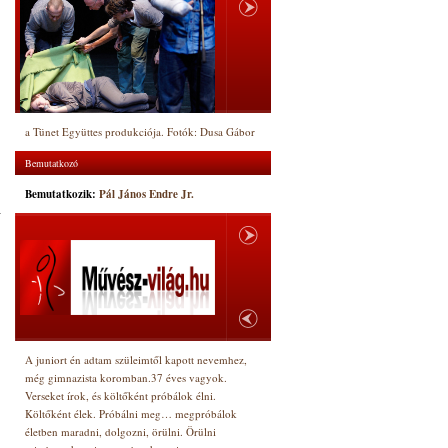
a Tünet Együttes produkciója. Fotók: Dusa Gábor
Bemutatkozó
Bemutatkozik:
Pál János Endre Jr.
a
A juniort én adtam szüleimtől kapott nevemhez,
még gimnazista koromban.37 éves vagyok.
Verseket írok, és költőként próbálok élni.
Költőként élek. Próbálni meg… megpróbálok
életben maradni, dolgozni, örülni. Örülni