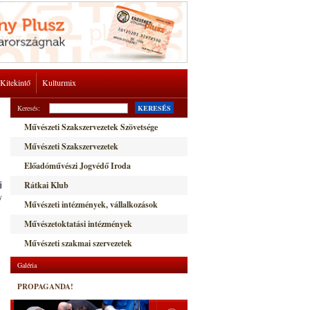
Kitekintő
Kulturmix
Keresés:
KERESÉS
Művészeti Szakszervezetek Szövetsége
Művészeti Szakszervezetek
Előadóművészi Jogvédő Iroda
j
Rátkai Klub
y
Művészeti intézmények, vállalkozások
Művészetoktatási intézmények
Művészeti szakmai szervezetek
Galéria
PROPAGANDA!