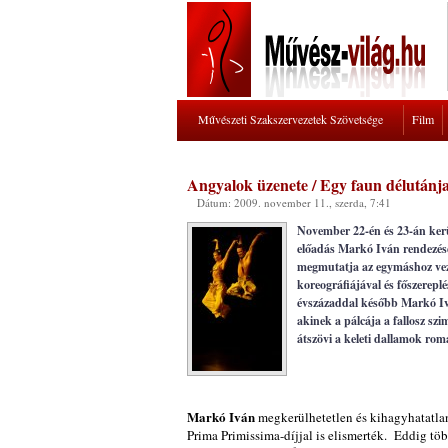
Művészeti Szakszervezetek Szövetsége
Film
Angyalok üzenete / Egy faun délutánja
Dátum: 2009. november 11., szerda, 7:41
November 22-én és 23-án kerü
előadás Markó Iván rendezésé
megmutatja az egymáshoz veze
koreográfiájával és főszerepl
évszázaddal később Markó Ivá
akinek a pálcája a fallosz sz
átszövi a keleti dallamok rom
Markó Iván
megkerülhetetlen és kihagyhatatla
Prima Primissima-díjjal is elismerték. Eddig tö