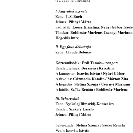
(12 éven felülieknek)
I.
Angyalok üzenete
J. S. Bach
Zene:
Pilinyi Márta
Jelmez:
Loósz Krisztina
Nyári Gábor
Szők
Szólisták:
,
,
Boldizsár Marlene
Csernyi Mariann
Tánckar:
,
Hegedűs Imre
II.
Egy faun délutánja
Claude Debussy
Zene:
Érdi Tamás
Közreműködik:
– zongora
Berzsenyi Krisztina
Díszlet, jelmez:
Issovits István / Nyári Gábor
A karmester:
Csizmadia Katalin / Márton Zita
A fuvolás:
Stetina Szonja / Csernyi Mariann
A hegedűs:
Szőke Renáta / Boldizsár Marlene
A hárfás:
III.
Seherezádé
Nyikolaj Rimszkij-Korszakov
Zene:
Székely László
Díszlet:
Pilinyi Márta
Jelmez:
Stetina Szonja / Szőke Renáta
Seherezádé:
Issovits István
Vezír: