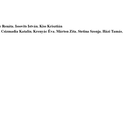
e Renáta
Issovits István
Kiss Krisztián
,
,
Csizmadia Katalin
Krenyác Éva
Márton Zita
Stetina Szonja
Házi Tamás
,
,
,
,
,
,