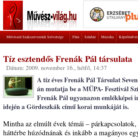
Művészeti Szakszervezetek Szövetsége
Film
Színház
Muzsika
Képzőművés
Tíz esztendős Frenák Pál társulata
Dátum: 2009. november 16., hétfő, 14:37
A tíz éves Frenák Pál Társulat Seve
án mutatja be a MÜPA- Fesztivál Sz
Frenák Pál ugyanazon emlékképei i
idején a Gördeszkák című korai munkáját is.
Mintha az elmúlt évek témái – párkapcsolatok, s
háttérbe húzódnának és inkább a magányos egy