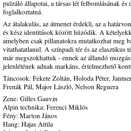
pulzáló állapotai, a társas lét felbomlásának é
foglalkoztatná.
Az átalakulás, az átmenet érdekli, az a határvon
és kész identitások között húzódik. A kételyekke
amelyben csak pillanatokra mutatkozhat meg b
vitathatatlanul. A színpadi tér és az elasztikus
már megszokhattuk - ennek az állandó mozgás
jelenlétének adnak markáns, értelmezhető kont
Táncosok: Fekete Zoltán, Holoda Péter, Jantne
Frenák Pál, Major László, Nelson Reguera
Zene: Gilles Gauvin
Alpin technika: Ferenci Miklós
Fény: Marton János
Hang: Hajas Attila