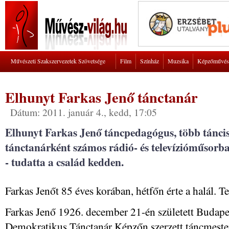
Művészeti Szakszervezetek Szövetsége
Film
Színház
Muzsika
Képzőművés
Elhunyt Farkas Jenő tánctanár
Dátum: 2011. január 4., kedd, 17:05
Elhunyt Farkas Jenő táncpedagógus, több táncisk
tánctanárként számos rádió- és televízióműsorba
- tudatta a család kedden.
Farkas Jenőt 85 éves korában, hétfőn érte a halál. 
Farkas Jenő 1926. december 21-én született Budape
Demokratikus Tánctanár Képzőn szerzett táncmeste