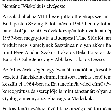
Néptánc Főiskolát is elvégezte.
A család által az MTI-hez eljuttatott életrajz szerint
Budapesten Szving Palota néven 1947-ben nyitotta
tánciskolája, az 50-es évek közepén több vállalat né
1957-ben megnyitotta a Budapesti Tánc Stúdiót, a
fordult meg, s amelynek össztáncain olyan akkor fia
mint Pege Aladár, Szakcsi Lakatos Béla, Fogarasi Já
Balogh Csibe Jenő vagy Ablakos Lakatos Dezső.
Az 50-es évek végén egy éven át a rádióban, később
vezetett Tánciskola címmel műsort. Farkas Jenő tema
készült el 1984-ben az Én táncolnék veled című tév
koreográfusa és szereplője is mint tánctanár: olyan
Gyalog a mennyországba vagy a Madárkák.
Farkas Jenő nevéhez fűződik az ország első formáci