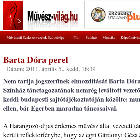
Művészeti Szakszervezetek Szövetsége
Film
Színház
Muzsika
Képzőművés
Barta Dóra perel
Dátum: 2011. április 5., kedd, 16:39
Nem tartja jogszerűnek elmozdítását Barta Dóra
Színház tánctagozatának nemrég leváltott vezet
keddi budapesti sajtótájékoztatóján közölte: mu
ellen, bár Egerben maradna táncosaival.
A Harangozó-díjas érdemes művész által vezetett tá
került reflektorfénybe, hogy az egri Gárdonyi Géza 