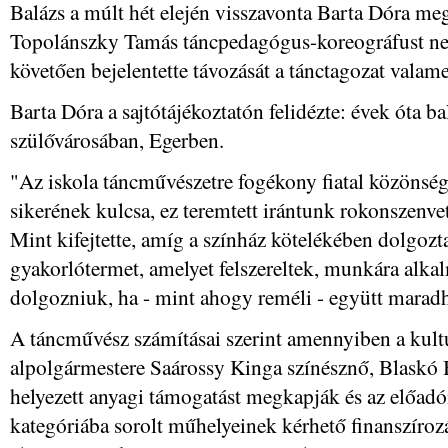
Balázs a múlt hét elején visszavonta Barta Dóra meg
Topolánszky Tamás táncpedagógus-koreográfust neve
követően bejelentette távozását a tánctagozat valame
Barta Dóra a sajtótájékoztatón felidézte: évek óta b
szülővárosában, Egerben.
"Az iskola táncművészetre fogékony fiatal közönség
sikerének kulcsa, ez teremtett irántunk rokonszenve
Mint kifejtette, amíg a színház kötelékében dolgozt
gyakorlótermet, amelyet felszereltek, munkára alkal
dolgozniuk, ha - mint ahogy reméli - együtt marad
A táncművész számításai szerint amennyiben a kultú
alpolgármestere Saárossy Kinga színésznő, Blaskó Ba
helyezett anyagi támogatást megkapják és az előad
kategóriába sorolt műhelyeinek kérhető finanszírozá