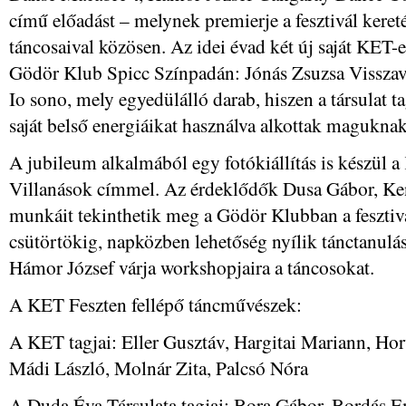
című előadást – melynek premierje a fesztivál kere
táncosaival közösen. Az idei évad két új saját KET-e
Gödör Klub Spicc Színpadán: Jónás Zsuzsa Visszavo
Io sono, mely egyedülálló darab, hiszen a társulat ta
saját belső energiáikat használva alkottak maguknak
A jubileum alkalmából egy fotókiállítás is készül 
Villanások címmel. Az érdeklődők Dusa Gábor, Ken
munkáit tekinthetik meg a Gödör Klubban a fesztivál
csütörtökig, napközben lehetőség nyílik tánctanulá
Hámor József várja workshopjaira a táncosokat.
A KET Feszten fellépő táncművészek:
A KET tagjai: Eller Gusztáv, Hargitai Mariann, Ho
Mádi László, Molnár Zita, Palcsó Nóra
A Duda Éva Társulata tagjai: Bora Gábor, Bordás E