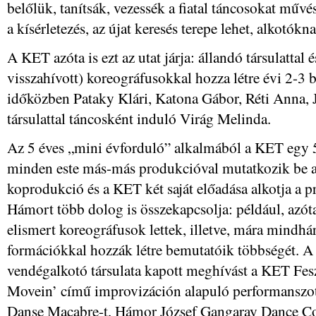
belőlük, tanítsák, vezessék a fiatal táncosokat műv
a kísérletezés, az újat keresés terepe lehet, alkotók
A KET azóta is ezt az utat járja: állandó társulattal
visszahívott) koreográfusokkal hozza létre évi 2-3 
időközben Pataky Klári, Katona Gábor, Réti Anna, 
társulattal táncosként induló Virág Melinda.
Az 5 éves „mini évforduló” alkalmából a KET egy 5 
minden este más-más produkcióval mutatkozik be az
koprodukció és a KET két saját előadása alkotja a 
Hámort több dolog is összekapcsolja: például, azó
elismert koreográfusok lettek, illetve, mára mindhá
formációkkal hozzák létre bemutatóik többségét. 
vendégalkotó társulata kapott meghívást a KET Fes
Movein’ című improvizáción alapuló performanszot,
Danse Macabre-t, Hámor József Gangaray Dance C