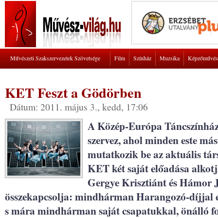
Művészeti Szakszervezetek Szövetsége
Film
Színház
Muzsika
Képzőművés
KET Feszt a Gödörben
Dátum: 2011. május 3., kedd, 17:06
A Közép-Európa Táncszínház 
szervez, ahol minden este má
mutatkozik be az aktuális tá
KET két saját előadása alkot
Gergye Krisztiánt és Hámor Jó
összekapcsolja: mindhárman Harangozó-díjjal el
s mára mindhárman saját csapatukkal, önálló f