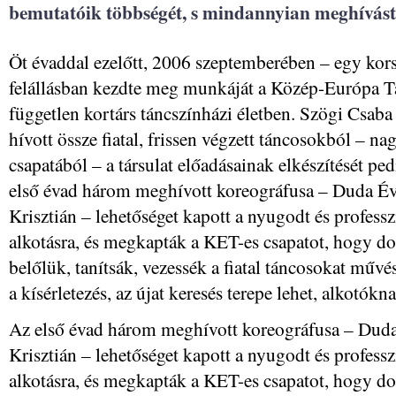
bemutatóik többségét, s mindannyian meghívást
Öt évaddal ezelőtt, 2006 szeptemberében – egy korsz
felállásban kezdte meg munkáját a Közép-Európa Tá
független kortárs táncszínházi életben. Szögi Csaba 
hívott össze fiatal, frissen végzett táncosokból – n
csapatából – a társulat előadásainak elkészítését pe
első évad három meghívott koreográfusa – Duda Év
Krisztián – lehetőséget kapott a nyugodt és profess
alkotásra, és megkapták a KET-es csapatot, hogy d
belőlük, tanítsák, vezessék a fiatal táncosokat műv
a kísérletezés, az újat keresés terepe lehet, alkotók
Az első évad három meghívott koreográfusa – Duda
Krisztián – lehetőséget kapott a nyugodt és profess
alkotásra, és megkapták a KET-es csapatot, hogy d