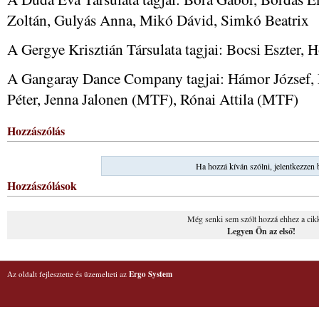
Zoltán, Gulyás Anna, Mikó Dávid, Simkó Beatrix
A Gergye Krisztián Társulata tagjai: Bocsi Eszter
A Gangaray Dance Company tagjai: Hámor József,
Péter, Jenna Jalonen (MTF), Rónai Attila (MTF)
Hozzászólás
Ha hozzá kíván szólni, jelentkezzen 
Hozzászólások
Még senki sem szólt hozzá ehhez a cik
Legyen Ön az első!
Az oldalt fejlesztette és üzemelteti az
Ergo System