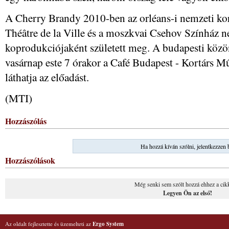
A Cherry Brandy 2010-ben az orléans-i nemzeti kore
Théâtre de la Ville és a moszkvai Csehov Színház ne
koprodukciójaként született meg. A budapesti köz
vasárnap este 7 órakor a Café Budapest - Kortárs M
láthatja az előadást.
(MTI)
Hozzászólás
Ha hozzá kíván szólni, jelentkezzen 
Hozzászólások
Még senki sem szólt hozzá ehhez a cik
Legyen Ön az első!
Az oldalt fejlesztette és üzemelteti az
Ergo System