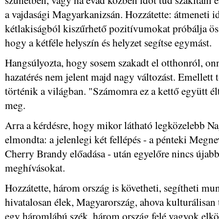
a vajdasági Magyarkanizsán. Hozzátette: átmeneti id
kétlakiságból kiszűrhető pozitívumokat próbálja öss
hogy a kétféle helyszín és helyzet segítse egymást.
Hangsúlyozta, hogy sosem szakadt el otthonról, onna
hazatérés nem jelent majd nagy változást. Emellett t
történik a világban. "Számomra ez a kettő együtt élt 
meg.
Arra a kérdésre, hogy mikor látható legközelebb 
elmondta: a jelenlegi két fellépés - a pénteki Megn
Cherry Brandy előadása - után egyelőre nincs újabb 
meghívásokat.
Hozzátette, három ország is követheti, segítheti mu
hivatalosan élek, Magyarország, ahova kulturálisan
egy háromlábú szék, három ország felé vagyok elköt