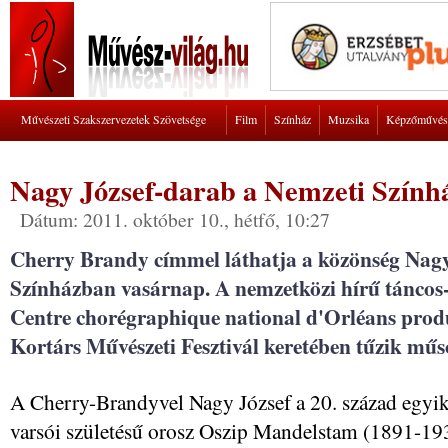
Művészeti Szakszervezetek Szövetsége
Film
Színház
Muzsika
Képzőművés
Nagy József-darab a Nemzeti Szính
Dátum: 2011. október 10., hétfő, 10:27
Cherry Brandy címmel láthatja a közönség Nagy
Színházban vasárnap. A nemzetközi hírű táncos-k
Centre chorégraphique national d'Orléans produ
Kortárs Művészeti Fesztivál keretében tűzik műs
A Cherry-Brandyvel Nagy József a 20. század egyik
varsói születésű orosz Oszip Mandelstam (1891-193