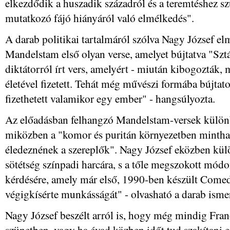
elkezdődik a huszadik századról és a teremtéshez s
mutatkozó fájó hiányáról való elmélkedés".
A darab politikai tartalmáról szólva Nagy József 
Mandelstam első olyan verse, amelyet bújtatva "Sztál
diktátorról írt vers, amelyért - miután kibogozták, m
életével fizetett. Tehát még művészi formába bújtatott
fizethetett valamikor egy ember" - hangsúlyozta.
Az előadásban felhangzó Mandelstam-versek külö
miközben a "komor és puritán környezetben mintha
éledeznének a szereplők". Nagy József eközben kül
sötétség színpadi harcára, s a tőle megszokott módon
kérdésére, amely már első, 1990-ben készült Com
végigkísérte munkásságát" - olvasható a darab isme
Nagy József beszélt arról is, hogy még mindig Franc
szünetben, vagy ha évad közben időt tud szakítani e