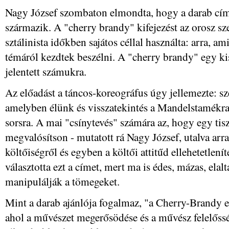
Nagy József szombaton elmondta, hogy a darab cí
származik. A "cherry brandy" kifejezést az orosz szer
sztálinista időkben sajátos céllal használta: arra, 
témáról kezdtek beszélni. A "cherry brandy" egy ki
jelentett számukra.
Az előadást a táncos-koreográfus úgy jellemezte: s
amelyben élünk és visszatekintés a Mandelstamékr
sorsra. A mai "csínytevés" számára az, hogy egy tisz
megvalósítson - mutatott rá Nagy József, utalva arra
költőiségről és egyben a költői attitűd ellehetetlenít
választotta ezt a címet, mert ma is édes, mázas, elal
manipulálják a tömegeket.
Mint a darab ajánlója fogalmaz, "a Cherry-Brandy e
ahol a művészet megerősödése és a művész felelőssé