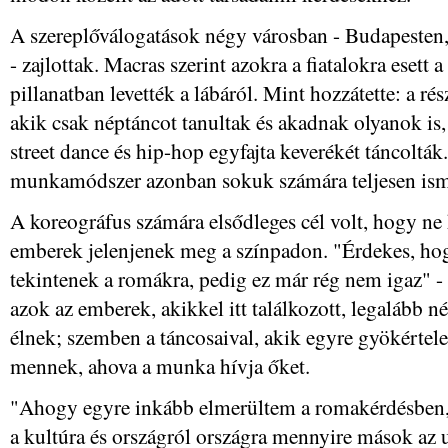
A szereplőválogatások négy városban - Budapesten
- zajlottak. Macras szerint azokra a fiatalokra esett a
pillanatban levették a lábáról. Mint hozzátette: a r
akik csak néptáncot tanultak és akadnak olyanok is,
street dance és hip-hop egyfajta keverékét táncolták
munkamódszer azonban sokuk számára teljesen isme
A koreográfus számára elsődleges cél volt, hogy ne
emberek jelenjenek meg a színpadon. "Érdekes, ho
tekintenek a romákra, pedig ez már rég nem igaz" -
azok az emberek, akikkel itt találkozott, legalább
élnek; szemben a táncosaival, akik egyre gyökérte
mennek, ahova a munka hívja őket.
"Ahogy egyre inkább elmerültem a romakérdésben,
a kultúra és országról országra mennyire mások az u