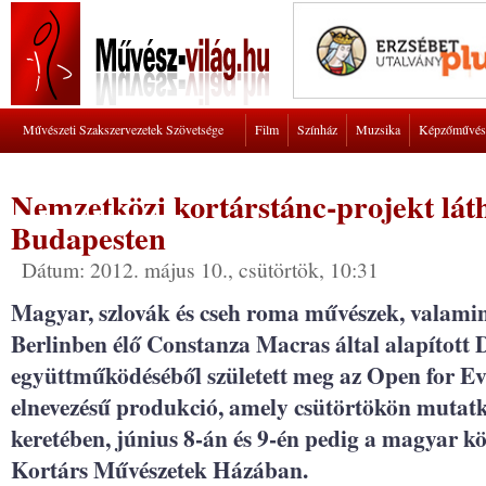
Művészeti Szakszervezetek Szövetsége
Film
Színház
Muzsika
Képzőművés
Nemzetközi kortárstánc-projekt lát
Budapesten
Dátum: 2012. május 10., csütörtök, 10:31
Magyar, szlovák és cseh roma művészek, valamin
Berlinben élő Constanza Macras által alapított 
együttműködéséből született meg az Open for E
elnevezésű produkció, amely csütörtökön mutatk
keretében, június 8-án és 9-én pedig a magyar kö
Kortárs Művészetek Házában.