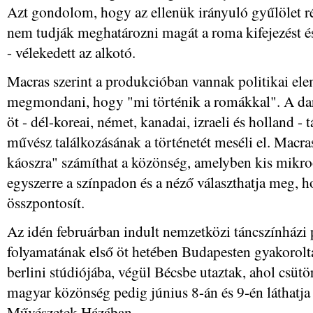
Azt gondolom, hogy az ellenük irányuló gyűlölet r
nem tudják meghatározni magát a roma kifejezést és
- vélekedett az alkotó.
Macras szerint a produkcióban vannak politikai ele
megmondani, hogy "mi történik a romákkal". A dar
öt - dél-koreai, német, kanadai, izraeli és holland -
művész találkozásának a történetét meséli el. Macra
káoszra" számíthat a közönség, amelyben kis mikr
egyszerre a színpadon és a néző választhatja meg, 
összpontosít.
Az idén februárban indult nemzetközi táncszínházi p
folyamatának első öt hetében Budapesten gyakorolt
berlini stúdiójába, végül Bécsbe utaztak, ahol csüt
magyar közönség pedig június 8-án és 9-én láthatja
Művészetek Házában.