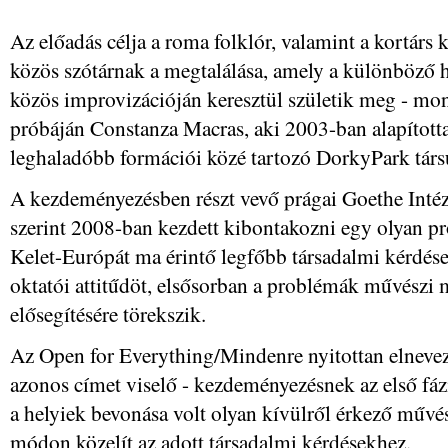
Az előadás célja a roma folklór, valamint a kortárs k
közös szótárnak a megtalálása, amely a különböző há
közös improvizációján keresztül születik meg - mon
próbáján Constanza Macras, aki 2003-ban alapította
leghaladóbb formációi közé tartozó DorkyPark társu
A kezdeményezésben részt vevő prágai Goethe Inté
szerint 2008-ban kezdett kibontakozni egy olyan p
Kelet-Európát ma érintő legfőbb társadalmi kérdése
oktatói attitűdöt, elsősorban a problémák művészi
elősegítésére törekszik.
Az Open for Everything/Mindenre nyitottan elneve
azonos címet viselő - kezdeményezésnek az első fáz
a helyiek bevonása volt olyan kívülről érkező művész
módon közelít az adott társadalmi kérdésekhez.