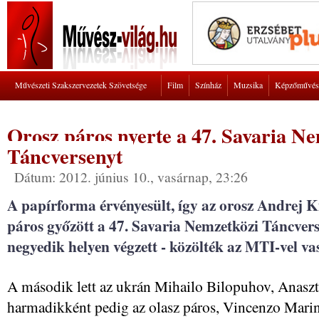
Művészeti Szakszervezetek Szövetsége
Film
Színház
Muzsika
Képzőművés
Orosz páros nyerte a 47. Savaria N
Táncversenyt
Dátum: 2012. június 10., vasárnap, 23:26
A papírforma érvényesült, így az orosz Andrej Ki
páros győzött a 47. Savaria Nemzetközi Táncver
negyedik helyen végzett - közölték az MTI-vel va
A második lett az ukrán Mihailo Bilopuhov, Anasztaz
harmadikként pedig az olasz páros, Vincenzo Marinie