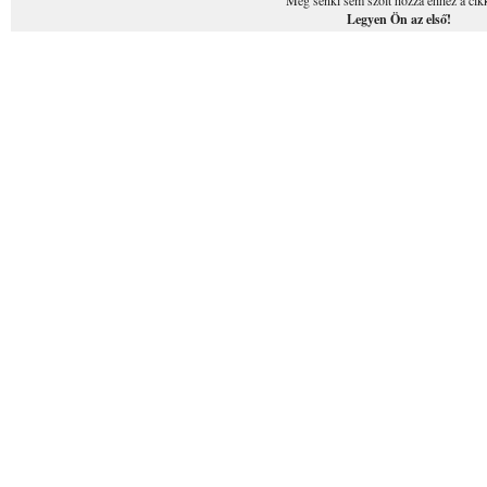
Még senki sem szólt hozzá ehhez a cik
Legyen Ön az első!