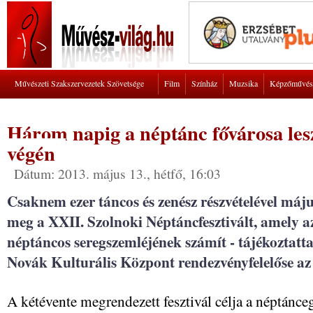
Művészeti Szakszervezetek Szövetsége
Film
Színház
Muzsika
Képzőművés
Három napig a néptánc fővárosa le
végén
Dátum: 2013. május 13., hétfő, 16:03
Csaknem ezer táncos és zenész részvételével május
meg a XXII. Szolnoki Néptáncfesztivált, amely a
néptáncos seregszemléjének számít - tájékoztat
Novák Kulturális Központ rendezvényfelelőse az
A kétévente megrendezett fesztivál célja a néptánc