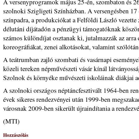
A versenyprogramok május 25-én, szombaton és 26-
szolnoki Szigligeti Színházban. A versengésben 17 
színpadra, a produkciókat a Felföldi László vezette 
délutáni díjátadón a pénzügyi támogatóknak köszön
számos különdíjat osztanak ki, jutalmazzák az arra 
koreográfiákat, zenei alkotásokat, valamint szólótá
A teátrumban zajló szombati és vasárnapi eseménye
közeli tereken népművészeti vásár kínál látványossá
Szolnok és környéke művészeti iskoláinak diákjai 
A szolnoki országos néptáncfesztivált 1964-ben re
évek sikeres rendezvényei után 1999-ben megszakadt
városnak 2009-ben sikerült újraindítania a rendezvé
(MTI)
Hozzászólás