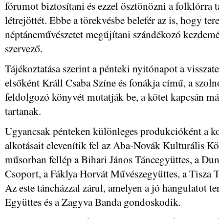
fórumot biztosítani és ezzel ösztönözni a folklórra
létrejöttét. Ebbe a törekvésbe belefér az is, hogy ter
néptáncművészetet megújítani szándékozó kezdemén
szervező.
Tájékoztatása szerint a pénteki nyitónapot a visszat
elsőként Králl Csaba Színe és fonákja című, a szolno
feldolgozó könyvét mutatják be, a kötet kapcsán má
tartanak.
Ugyancsak pénteken különleges produkcióként a ko
alkotásait elevenítik fel az Aba-Novák Kulturális 
műsorban fellép a Bihari János Táncegyüttes, a Dun
Csoport, a Fáklya Horvát Művészegyüttes, a Tisza 
Az este táncházzal zárul, amelyen a jó hangulatot t
Együttes és a Zagyva Banda gondoskodik.