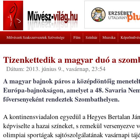
Művészeti Szakszervezetek Szövetsége
Film
Színház
Muzsika
Képzőművés
Tizenkettedik a magyar duó a szomb
Dátum: 2013. június 9., vasárnap, 23:54
A magyar bajnok páros a középdöntőig menetel
Európa-bajnokságon, amelyet a 48. Savaria Nem
főversenyeként rendeztek Szombathelyen.
A kontinensviadalon egyedül a Hegyes Bertalan Jáno
képviselte a hazai színeket, s remekül versenyezve 
olimpiai sportágak sajtószolgálatának vasárnapi tájé