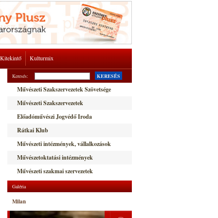
Kitekintő
Kulturmix
Keresés:
KERESÉS
Művészeti Szakszervezetek Szövetsége
Művészeti Szakszervezetek
Előadóművészi Jogvédő Iroda
Rátkai Klub
Művészeti intézmények, vállalkozások
Művészetoktatási intézmények
Művészeti szakmai szervezetek
Galéria
Milan