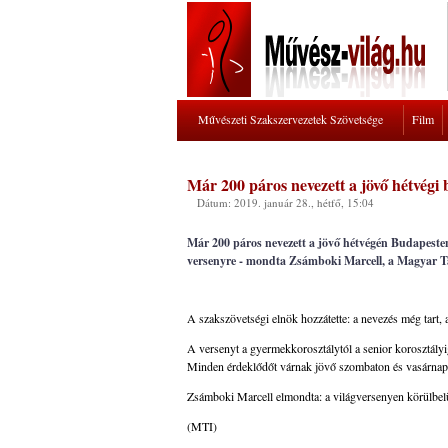
Művészeti Szakszervezetek Szövetsége
Film
Már 200 páros nevezett a jövő hétvégi
Dátum: 2019. január 28., hétfő, 15:04
Már 200 páros nevezett a jövő hétvégén Budapest
versenyre - mondta Zsámboki Marcell, a Magyar Tá
A szakszövetségi elnök hozzátette: a nevezés még tart,
A versenyt a gyermekkorosztálytól a senior korosztályig
Minden érdeklődőt várnak jövő szombaton és vasárnap
Zsámboki Marcell elmondta: a világversenyen körülbelü
(MTI)