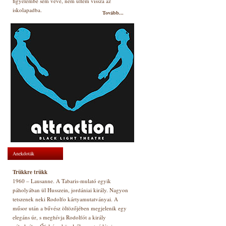
figyelembe sem véve, nem ültem vissza az
iskolapadba.
Tovább...
Anekdoták
Trükkre trükk
1960 – Lausanne. A Tabaris-mulató egyik
páholyában ül Husszein, jordániai király. Nagyon
tetszenek neki Rodolfo kártyamutatványai. A
műsor után a bűvész öltözőjében megjelenik egy
elegáns úr, s meghívja Rodolfót a király