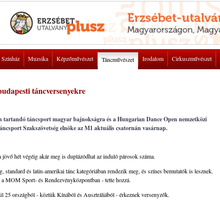
Színház
Muzsika
Képzőművészet
Irodalom
Cirkuszművészet
Táncművészet
 budapesti táncversenyekre
en tartandó táncsport magyar bajnokságra és a Hungarian Dance Open nemzetközi
ncsport Szakszövetség elnöke az M1 aktuális csatornán vasárnap.
 a jövő hét végéig akár meg is duplázódhat az induló párosok száma.
, standard és latin-amerikai tánc kategóriában rendezik meg, és színes bemutatók is lesznek.
 a MOM Sport- és Rendezvényközpontban - tette hozzá.
l 25 országból - köztük Kínából és Ausztráliából - érkeznek versenyzők.