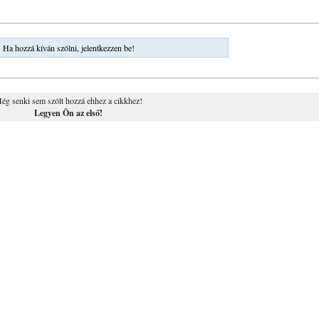
Ha hozzá kíván szólni, jelentkezzen be!
ég senki sem szólt hozzá ehhez a cikkhez!
Legyen Ön az első!