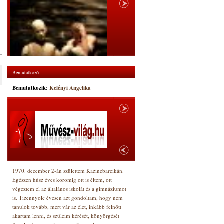
Bemutatkozó
Bemutatkozik:
Kelényi Angelika
1970. december 2-án születtem Kazincbarcikán.
Egészen húsz éves koromig ott is éltem, ott
végeztem el az általános iskolát és a gimnáziumot
is. Tizennyolc évesen azt gondoltam, hogy nem
tanulok tovább, mert vár az élet, inkább felnőtt
akartam lenni, és szüleim kérését, könyörgését