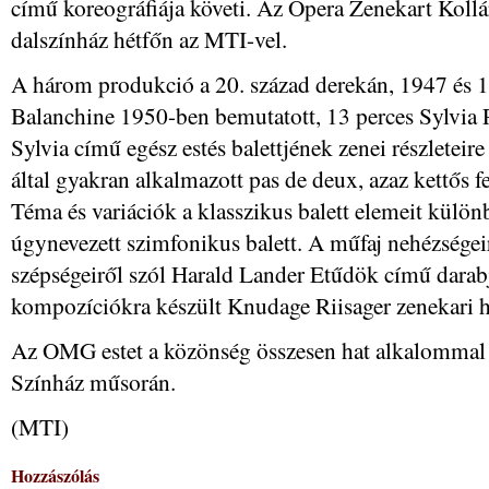
című koreográfiája követi. Az Opera Zenekart Kollár
dalszínház hétfőn az MTI-vel.
A három produkció a 20. század derekán, 1947 és 1
Balanchine 1950-ben bemutatott, 13 perces Sylvia 
Sylvia című egész estés balettjének zenei részleteire 
által gyakran alkalmazott pas de deux, azaz kettős f
Téma és variációk a klasszikus balett elemeit külö
úgynevezett szimfonikus balett. A műfaj nehézségeir
szépségeiről szól Harald Lander Etűdök című darab
kompozíciókra készült Knudage Riisager zenekari h
Az OMG estet a közönség összesen hat alkalommal l
Színház műsorán.
(MTI)
Hozzászólás