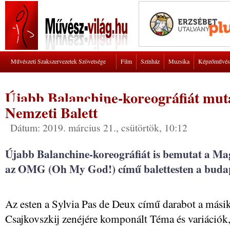
Művészeti Szakszervezetek Szövetsége
Film
Színház
Muzsika
Képzőművés
Újabb Balanchine-koreográfiát mut
Nemzeti Balett
Dátum: 2019. március 21., csütörtök, 10:12
Újabb Balanchine-koreográfiát is bemutat a Ma
az OMG (Oh My God!) című balettesten a budap
Az esten a Sylvia Pas de Deux című darabot a másik
Csajkovszkij zenéjére komponált Téma és variáció