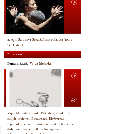
az egri Gárdonyi Géza Színház előadása (fotók:
Gál Gábor)
Bemutatkozó
Bemutatkozik:
Vajda Melinda
Vajda Melinda vagyok. 1981-ben, a költészet
napján születtem Budapesten. Elsősorban
rajzfilmkészítőként-, időnként mint lakberendező
dolgozom, néha grafikusként izgalmas