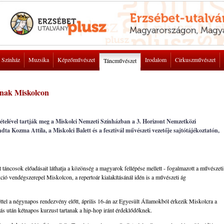
Színház
Muzsika
Képzőművészet
Irodalom
Cirkuszművészet
Táncművészet
tanak Miskolcon
vételével tartják meg a Miskolci Nemzeti Színházban a 3. Horizont Nemzetközi
ondta Kozma Attila, a Miskolci Balett és a fesztivál művészeti vezetője sajtótájékoztatón,
t táncosok előadásait láthatja a közönség a magyarok fellépése mellett - fogalmazott a művészeti
ukció vendégszerepel Miskolcon, a repertoár kialakításánál idén is a művészeti ág
héttel a négynapos rendezvény előtt, április 16-án az Egyesült Államokból érkezik Miskolcra a
s után kétnapos kurzust tartanak a hip-hop iránt érdeklődőknek.