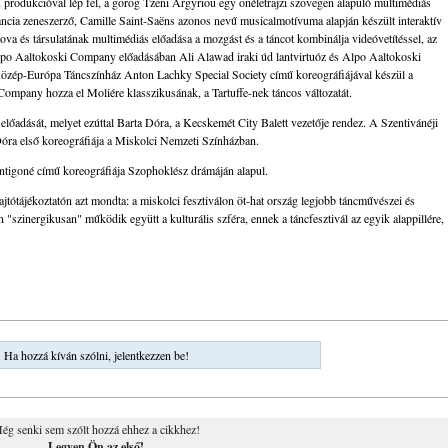
produkcióval lép fel, a görög Tzeni Argyriou egy önéletrajzi szövegen alapuló multimédiás
ancia zeneszerző, Camille Saint-Saëns azonos nevű musicalmotívuma alapján készült interaktív
va és társulatának multimédiás előadása a mozgást és a táncot kombinálja videóvetítéssel, az
Alpo Aaltokoski Company előadásában Ali Alawad iraki úd lantvirtuóz és Alpo Aaltokoski
özép-Európa Táncszínház Anton Lachky Special Society című koreográfiájával készül a
ompany hozza el Moliére klasszikusának, a Tartuffe-nek táncos változatát.
 előadását, melyet ezúttal Barta Dóra, a Kecskemét City Balett vezetője rendez. A Szentivánéji
óra első koreográfiája a Miskolci Nemzeti Színházban.
Antigoné című koreográfiája Szophoklész drámáján alapul.
ajtótájékoztatón azt mondta: a miskolci fesztiválon öt-hat ország legjobb táncművészei és
"szinergikusan" működik együtt a kulturális szféra, ennek a táncfesztivál az egyik alappillére,
Ha hozzá kíván szólni, jelentkezzen be!
ég senki sem szólt hozzá ehhez a cikkhez!
Legyen Ön az első!