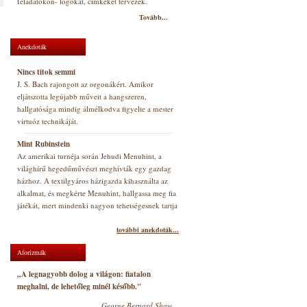
feladatokon- logókat, címkéket tervezek.
Tovább...
Anekdoták
Nincs titok semmi
J. S. Bach rajongott az orgonákért. Amikor
eljátszotta legújabb műveit a hangszeren,
hallgatósága mindig álmélkodva figyelte a mester
virtuóz technikáját.
Mint Rubinstein
Az amerikai turnéja során Jehudi Menuhint, a
világhírű hegedűművészt meghívták egy gazdag
házhoz. A textilgyáros házigazda kihasználta az
alkalmat, és megkérte Menuhint, hallgassa meg fia
játékát, mert mindenki nagyon tehetségesnek tartja
további anekdoták...
Aforizmák
„A legnagyobb dolog a világon: fiatalon
meghalni, de lehetőleg minél később."
George Bernard Shaw