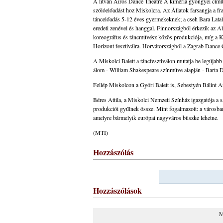
A litván Airos Dance Theatre A kiméria gyöngyei című 
szólóelőadást hoz Miskolcra. Az Állatok farsangja a fr
táncelőadás 5-12 éves gyermekeknek; a cseh Bara Latalo
eredeti zenével és hanggal. Finnországból érkezik az 
koreográfus és táncművész közös produkciója, míg a K
Horizont fesztiválra. Horvátországból a Zagrab Dance C
A Miskolci Balett a táncfesztiválon mutatja be legújabb
álom - William Shakespeare színműve alapján - Barta D
Fellép Miskolcon a Győri Balett is, Sebestyén Bálint 
Béres Attila, a Miskolci Nemzeti Színház igazgatója a s
produkciói gyűlnek össze. Mint fogalmazott: a városban 
amelyre bármelyik európai nagyváros büszke lehetne.
(MTI)
Hozzászólás
Hozzászólások
M