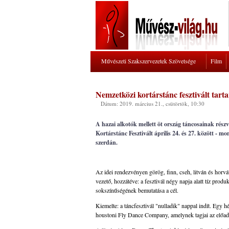
Művészeti Szakszervezetek Szövetsége
Film
Nemzetközi kortárstánc fesztivált tar
Dátum: 2019. március 21., csütörtök, 10:30
A hazai alkotók mellett öt ország táncosainak rész
Kortárstánc Fesztivált április 24. és 27. között - m
szerdán.
Az idei rendezvényen görög, finn, cseh, litván és horvá
vezető, hozzátéve: a fesztivál négy napja alatt tíz prod
sokszínűségének bemutatása a cél.
Kiemelte: a táncfesztivál "nulladik" nappal indít. Egy 
houstoni Fly Dance Company, amelynek tagjai az előadá