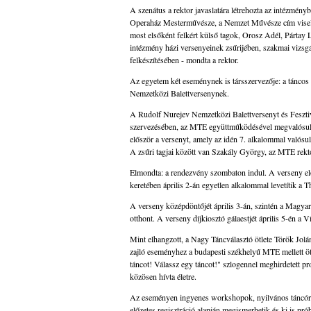
A szenátus a rektor javaslatára létrehozta az intézmény
Operaház Mesterművésze, a Nemzet Művésze cím visel
most elsőként felkért külső tagok, Orosz Adél, Pártay 
intézmény házi versenyeinek zsűrijében, szakmai vizsgá
felkészítésében - mondta a rektor.
Az egyetem két eseménynek is társszervezője: a tánco
Nemzetközi Balettversenynek.
A Rudolf Nurejev Nemzetközi Balettversenyt és Fesztiv
szervezésében, az MTE együttműködésével megvalósuló
először a versenyt, amely az idén 7. alkalommal valósul
A zsűri tagjai között van Szakály György, az MTE rekto
Elmondta: a rendezvény szombaton indul. A verseny el
keretében április 2-án egyetlen alkalommal levetítik a
A verseny középdöntőjét április 3-án, szintén a Magyar
otthont. A verseny díjkiosztó gálaestjét április 5-én a
Mint elhangzott, a Nagy Táncválasztó ötlete Török Jol
zajló eseményhez a budapesti székhelyű MTE mellett öt
táncot! Válassz egy táncot!" szlogennel meghirdetett
közösen hívta életre.
Az eseményen ingyenes workshopok, nyilvános táncórák
előzetes regisztráció alapján megismerhetik és ki is pró