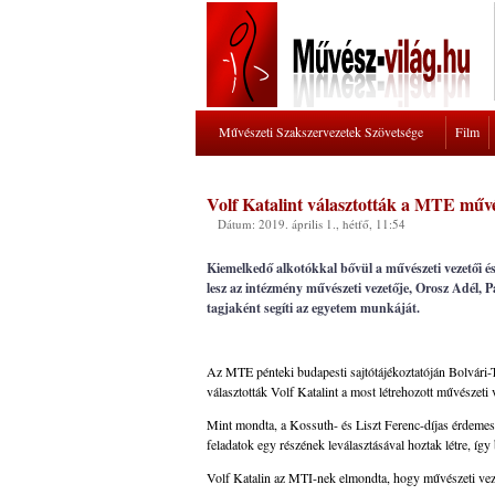
Művészeti Szakszervezetek Szövetsége
Film
Volf Katalint választották a MTE művé
Dátum: 2019. április 1., hétfő, 11:54
Kiemelkedő alkotókkal bővül a művészeti vezetői 
lesz az intézmény művészeti vezetője, Orosz Adél, 
tagjaként segíti az egyetem munkáját.
Az MTE pénteki budapesti sajtótájékoztatóján Bolvári
választották Volf Katalint a most létrehozott művészeti
Mint mondta, a Kossuth- és Liszt Ferenc-díjas érdemes m
feladatok egy részének leválasztásával hoztak létre, így 
Volf Katalin az MTI-nek elmondta, hogy művészeti veze