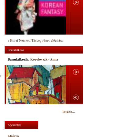
a Korei Nemzeti Táncegyüttes előadása
Bemutatkozó
Bemutatkozik:
Korolovszky Anna
y
Tovább...
Anekdoták
Aláírva