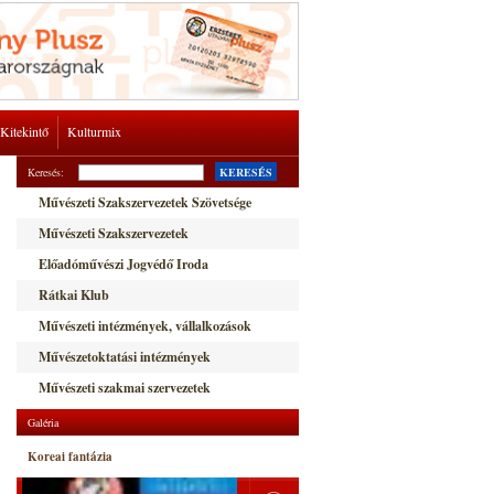
Kitekintő
Kulturmix
Keresés:
KERESÉS
Művészeti Szakszervezetek Szövetsége
Művészeti Szakszervezetek
Előadóművészi Jogvédő Iroda
Rátkai Klub
Művészeti intézmények, vállalkozások
Művészetoktatási intézmények
Művészeti szakmai szervezetek
Galéria
Koreai fantázia