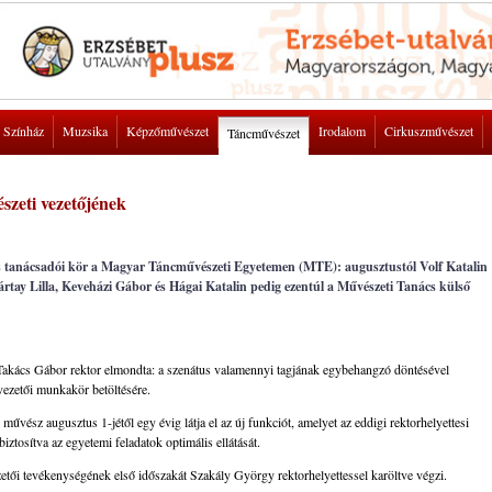
Színház
Muzsika
Képzőművészet
Irodalom
Cirkuszművészet
Táncművészet
szeti vezetőjének
és tanácsadói kör a Magyar Táncművészeti Egyetemen (MTE): augusztustól Volf Katalin
Pártay Lilla, Keveházi Gábor és Hágai Katalin pedig ezentúl a Művészeti Tanács külső
-Takács Gábor rektor elmondta: a szenátus valamennyi tagjának egybehangzó döntésével
 vezetői munkakör betöltésére.
űvész augusztus 1-jétől egy évig látja el az új funkciót, amelyet az eddigi rektorhelyettesi
biztosítva az egyetemi feladatok optimális ellátását.
tői tevékenységének első időszakát Szakály György rektorhelyettessel karöltve végzi.