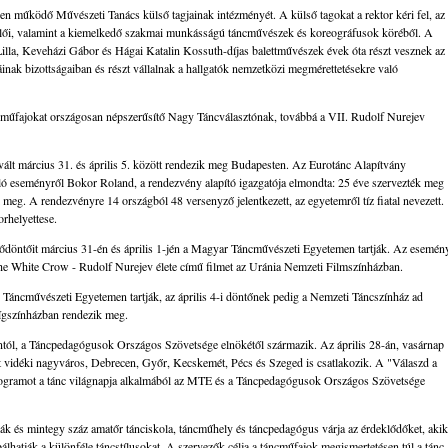
ben működő Művészeti Tanács külső tagjainak intézményét. A külső tagokat a rektor kéri fel, az
ői, valamint a kiemelkedő szakmai munkásságú táncművészek és koreográfusok köréből. A
Lilla, Keveházi Gábor és Hágai Katalin Kossuth-díjas balettművészek évek óta részt vesznek az
inak bizottságaiban és részt vállalnak a hallgatók nemzetközi megmérettetésekre való
s műfajokat országosan népszerűsítő Nagy Táncválasztónak, továbbá a VII. Rudolf Nurejev
ált március 31. és április 5. között rendezik meg Budapesten. Az Eurotánc Alapítvány
 eseményről Bokor Roland, a rendezvény alapító igazgatója elmondta: 25 éve szervezték meg
 meg. A rendezvényre 14 országból 48 versenyző jelentkezett, az egyetemről tíz fiatal nevezett.
rhelyettese.
ődöntőit március 31-én és április 1-jén a Magyar Táncművészeti Egyetemen tartják. Az esemén
 The White Crow - Rudolf Nurejev élete című filmet az Uránia Nemzeti Filmszínházban.
 Táncművészeti Egyetemen tartják, az április 4-i döntőnek pedig a Nemzeti Táncszínház ad
 Vígszínházban rendezik meg.
ántól, a Táncpedagógusok Országos Szövetsége elnökétől származik. Az április 28-án, vasárnap
 vidéki nagyváros, Debrecen, Győr, Kecskemét, Pécs és Szeged is csatlakozik. A "Válaszd a
 programot a tánc világnapja alkalmából az MTE és a Táncpedagógusok Országos Szövetsége
 és mintegy száz amatőr tánciskola, táncműhely és táncpedagógus várja az érdeklődőket, akik
bálhatják a különféle táncstílusokat. A szervezők célja a táncműfajok megismertetésen túl a tánc