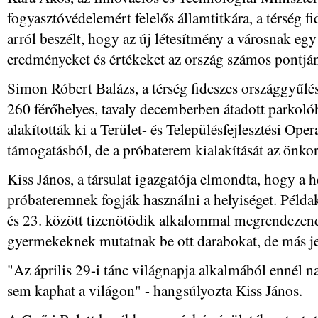
fogyasztóvédelemért felelős államtitkára, a térség f
arról beszélt, hogy az új létesítmény a városnak egy 
eredményeket és értékeket az ország számos pontján
Simon Róbert Balázs, a térség fideszes országgyűlés
260 férőhelyes, tavaly decemberben átadott parkolóh
alakították ki a Terület- és Településfejlesztési Op
támogatásból, de a próbaterem kialakítását az önko
Kiss János, a társulat igazgatója elmondta, hogy a 
próbateremnek fogják használni a helyiséget. Példak
és 23. között tizenötödik alkalommal megrendezend
gyermekeknek mutatnak be ott darabokat, de más jel
"Az április 29-i tánc világnapja alkalmából ennél n
sem kaphat a világon" - hangsúlyozta Kiss János.