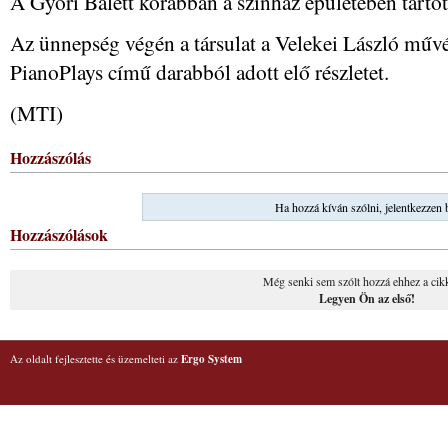
A Győri Balett korábban a színház épületében tartot
Az ünnepség végén a társulat a Velekei László művés
PianoPlays című darabból adott elő részletet.
(MTI)
Hozzászólás
Ha hozzá kíván szólni, jelentkezzen 
Hozzászólások
Még senki sem szólt hozzá ehhez a cik
Legyen Ön az első!
Az oldalt fejlesztette és üzemelteti az
Ergo System