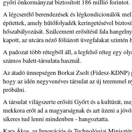
győri önkormányzat biztosított 186 millió forintot.
A légcserélő berendezések és légkondicionálók mel
építettek, amely hűtőfolyadék keringetésével biztosí
hőszabályozását. Szálcement erősítésű fala hangelny
kapott, az utcára néző fóliázott üvegfalakat szintén 
A padozat több rétegből áll, a legfelső réteg egy ol
számos balett-társulata használ.
Az átadó ünnepségen Borkai Zsolt (Fidesz-KDNP) 
hogy az idén negyvenéves társulat az új teremmel 
próbálni.
A társulat világszerte erősíti Győrt és a kultúrát, 
mekkora erőt ad a magyarságnak és azt üzeni a jövő
sikeres tud lenni mindenben - hangoztatta.
Kara Ákos, az Innovációs és Technológiai Miniszt