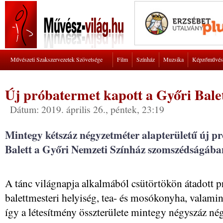
Művészeti Szakszervezetek Szövetsége
Film
Színház
Muzsika
Képzőművés
Új próbatermet kapott a Győri Bale
Dátum: 2019. április 26., péntek, 23:19
Mintegy kétszáz négyzetméter alapterületű új p
Balett a Győri Nemzeti Színház szomszédságába
A tánc világnapja alkalmából csütörtökön átadott 
balettmesteri helyiség, tea- és mosókonyha, valamint
így a létesítmény összterülete mintegy négyszáz nég