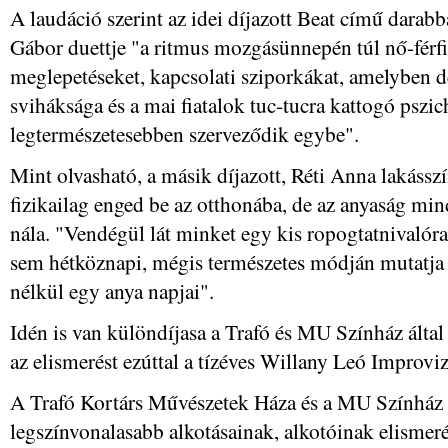
A laudáció szerint az idei díjazott Beat című dara
Gábor duettje "a ritmus mozgásünnepén túl nő-férfi 
meglepetéseket, kapcsolati sziporkákat, amelyben 
sviháksága és a mai fiatalok tuc-tucra kattogó pszi
legtermészetesebben szerveződik egybe".
Mint olvasható, a másik díjazott, Réti Anna lakáss
fizikailag enged be az otthonába, de az anyaság mi
nála. "Vendégül lát minket egy kis ropogtatnivalóra,
sem hétköznapi, mégis természetes módján mutatja
nélkül egy anya napjai".
Idén is van különdíjasa a Trafó és MU Színház által
az elismerést ezúttal a tízéves Willany Leó Improvi
A Trafó Kortárs Művészetek Háza és a MU Színház 
legszínvonalasabb alkotásainak, alkotóinak elismeré