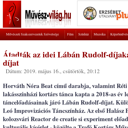
Művészeti Szakszervezetek Szövetsége
Film
Színház
Muzsika
Képzőművés
Átadták az idei Lábán Rudolf-díjaka
díjat
Dátum: 2019. május 16., csütörtök, 20:12
Horváth Nóra Beat című darabja, valamint Rét
lakásszínházi kortárs tánca kapta a 2018-as év 
táncelőadásainak járó Lábán Rudolf-díjat. Külö
Leó Improvizációs Táncszínház. Az első Halász P
kolozsvári Reactor de creatie si experiment előa
kulturális kísérlet - közölte a Trafó Kortárs M