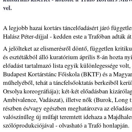
vel.
A legjobb hazai kortárs táncelőadásért járó függetle
Halász Péter-díjjal - kedden este a Trafóban adták át
A jelölteket az elismerésről döntő, független kriti
és esztétákból álló kuratórium április 8-án hozta ny
előadást tartalmazó lista egyik különlegessége volt
Budapest Kortárstánc Főiskola (BKTF) és a Magy
műhelyéből, tehát a táncfelsőoktatás berkeiből ker
Orsolya koreográfiája); két-két előadásban kizárólag
Ambivalence, Vadászat), illetve nők (Burok, Long t
részben és/vagy egészben meghatározva az előadáso
valószínűleg új műfajt teremtett idehaza a Majdhal
szólóprodukciójával - olvasható a Trafó honlapján.