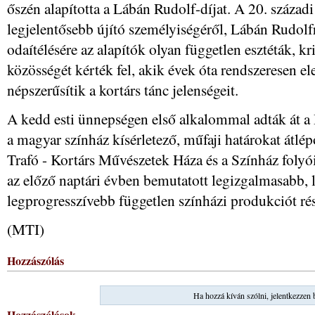
őszén alapította a Lábán Rudolf-díjat. A 20. száza
legjelentősebb újító személyiségéről, Lábán Rudolfr
odaítélésére az alapítók olyan független esztéták, k
közösségét kérték fel, akik évek óta rendszeresen el
népszerűsítik a kortárs tánc jelenségeit.
A kedd esti ünnepségen első alkalommal adták át a H
a magyar színház kísérletező, műfaji határokat átlé
Trafó - Kortárs Művészetek Háza és a Színház folyói
az előző naptári évben bemutatott legizgalmasabb, 
legprogresszívebb független színházi produkciót rés
(MTI)
Hozzászólás
Ha hozzá kíván szólni, jelentkezzen 
Hozzászólások