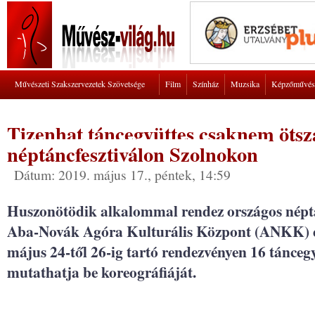
Művészeti Szakszervezetek Szövetsége
Film
Színház
Muzsika
Képzőművés
Tizenhat táncegyüttes csaknem ötsz
néptáncfesztiválon Szolnokon
Dátum: 2019. május 17., péntek, 14:59
Huszonötödik alkalommal rendez országos néptá
Aba-Novák Agóra Kulturális Központ (ANKK) és
május 24-től 26-ig tartó rendezvényen 16 tánce
mutathatja be koreográfiáját.