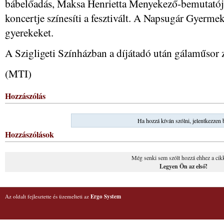
bábelőadás, Maksa Henrietta Menyekező-bemutatój
koncertje színesíti a fesztivált. A Napsugár Gyerme
gyerekeket.
A Szigligeti Színházban a díjátadó után gálaműsor z
(MTI)
Hozzászólás
Ha hozzá kíván szólni, jelentkezzen 
Hozzászólások
Még senki sem szólt hozzá ehhez a cik
Legyen Ön az első!
Az oldalt fejlesztette és üzemelteti az
Ergo System