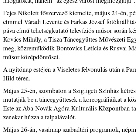
látogatókat, hanem "az egész várost megmozgatja".
Fejes Nikolett főszervező kiemelte, május 24-én, p
címmel Váradi Levente és Farkas József fotókiállítás
páva című tehetségkutató televíziós műsor során kés
Kovács Mihály, a Tisza Táncegyüttes Művészeti Egyes
meg, közreműködik Bontovics Letícia és Rusvai Mát
műsor középdöntősei.
A nyitónap estéjén a Viseletes felvonulás után a Par
Hild téren.
Május 25-én, szombaton a Szigligeti Színház kétré
mutatják be a táncegyüttesek a koreográfiáikat a k
Este az Aba-Novák Agóra Kulturális Központban t
zenekar húzza a talpalávalót.
Május 26-án, vasárnap szabadtéri programok, népm