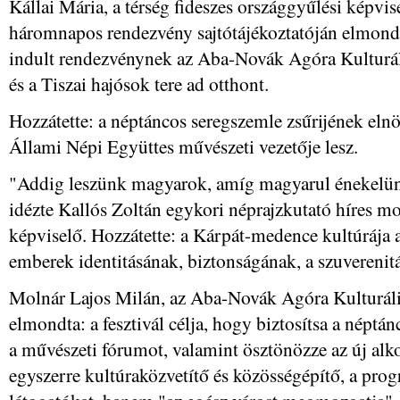
Kállai Mária, a térség fideszes országgyűlési képvi
háromnapos rendezvény sajtótájékoztatóján elmondt
indult rendezvénynek az Aba-Novák Agóra Kulturáli
és a Tiszai hajósok tere ad otthont.
Hozzátette: a néptáncos seregszemle zsűrijének el
Állami Népi Együttes művészeti vezetője lesz.
"Addig leszünk magyarok, amíg magyarul énekelün
idézte Kallós Zoltán egykori néprajzkutató híres m
képviselő. Hozzátette: a Kárpát-medence kultúrája 
emberek identitásának, biztonságának, a szuverenit
Molnár Lajos Milán, az Aba-Novák Agóra Kulturáli
elmondta: a fesztivál célja, hogy biztosítsa a néptá
a művészeti fórumot, valamint ösztönözze az új alko
egyszerre kultúraközvetítő és közösségépítő, a pr