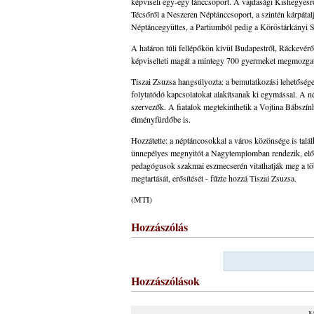
képviseli egy-egy tánccsoport. A vajdasági Kishegyesről
Técsőről a Neszeren Néptánccsoport, a szintén kárpát
Néptáncegyüttes, a Partiumból pedig a Köröstárkányi S
A határon túli fellépőkön kívül Budapestről, Ráckevér
képviselteti magát a mintegy 700 gyermeket megmozga
Tiszai Zsuzsa hangsúlyozta: a bemutatkozási lehetőségen 
folytatódó kapcsolatokat alakítsanak ki egymással. A n
szervezők. A fiatalok megtekinthetik a Vojtina Bábszín
élményfürdőbe is.
Hozzátette: a néptáncosokkal a város közönsége is talá
ünnepélyes megnyitót a Nagytemplomban rendezik, előtte
pedagógusok szakmai eszmecserén vitathatják meg a több
megtartását, erősítését - fűzte hozzá Tiszai Zsuzsa.
(MTI)
Hozzászólás
Hozzászólások
M