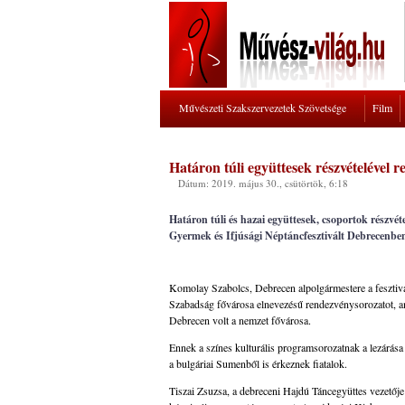
Művészeti Szakszervezetek Szövetsége
Film
Határon túli együttesek részvételével
Dátum: 2019. május 30., csütörtök, 6:18
Határon túli és hazai együttesek, csoportok részvé
Gyermek és Ifjúsági Néptáncfesztivált Debrecenbe
Komolay Szabolcs, Debrecen alpolgármestere a fesztivált
Szabadság fővárosa elnevezésű rendezvénysorozatot, ame
Debrecen volt a nemzet fővárosa.
Ennek a színes kulturális programsorozatnak a lezárása
a bulgáriai Sumenből is érkeznek fiatalok.
Tiszai Zsuzsa, a debreceni Hajdú Táncegyüttes vezetőj