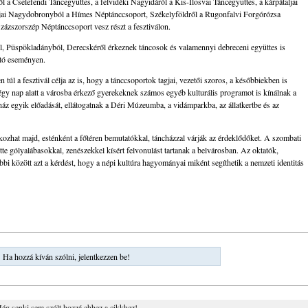
 a Cselefendi Táncegyüttes, a felvidéki Nagyidáról a Kis-Ilosvai Táncegyüttes, a kárpátaljai
aljai Nagydobronyból a Hímes Néptánccsoport, Székelyföldről a Rugonfalvi Forgórózsa
zázszorszép Néptánccsoport vesz részt a fesztiválon.
ől, Püspökladányból, Derecskéről érkeznek táncosok és valamennyi debreceni együttes is
tó eseményen.
túl a fesztivál célja az is, hogy a tánccsoportok tagjai, vezetői szoros, a későbbiekben is
égy nap alatt a városba érkező gyerekeknek számos egyéb kulturális programot is kínálnak a
ház egyik előadását, ellátogatnak a Déri Múzeumba, a vidámparkba, az állatkertbe és az
lkozhat majd, esténként a főtéren bemutatókkal, táncházzal várják az érdeklődőket. A szombati
 gólyalábasokkal, zenészekkel kísért felvonulást tartanak a belvárosban. Az oktatók,
i között azt a kérdést, hogy a népi kultúra hagyományai miként segíthetik a nemzeti identitás
Ha hozzá kíván szólni, jelentkezzen be!
ég senki sem szólt hozzá ehhez a cikkhez!