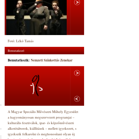
Fotó: Lékó Tamás
Bemutatkozó
Bemutatkozik:
Nemzeti Színkottás Zenekar
A Magyar Speciális Művészeti Műhely Egyesület
a hagyományosan megszervezett programjai –
kulturális fesztiválok, ipar- és képzőművészeti
alkotótáborok, kiállítások – mellett igyekezett, s
igyekszik felkarolni és meghonosítani olyan új