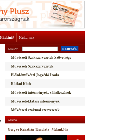
Kitekintő
Kulturmix
Keresés:
KERESÉS
Művészeti Szakszervezetek Szövetsége
Művészeti Szakszervezetek
Előadóművészi Jogvédő Iroda
Rátkai Klub
Művészeti intézmények, vállalkozások
Művészetoktatási intézmények
Művészeti szakmai szervezetek
g
Galéria
Gergye Krisztián Társulata: Melankólia