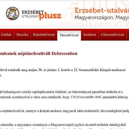
Színház
Muzsika
Képzőművészet
Irodalom
Cirkuszművészet
Táncművészet
 rendeznek néptáncfesztivált Debrecenben
telével rendezik meg május 30. és június 2. között a 22. Szomszédolás Kárpát-medencei
n.
 beharangozó szerdai sajtótájékoztatón felidézte: az önkormányzat januárban indította el a
lynek eseményeivel a város arra emlékezik, hogy 170 évvel ezelőtt 1849. januárjától júliusig
 a néptáncfesztivál, amelyre a Kárpát-medence magyarok lakta területeiről, díszvendégként pedi
e elmondta: a négynapos eseményen a Magyarországtól egykor elcsatolt területek mindegyikét