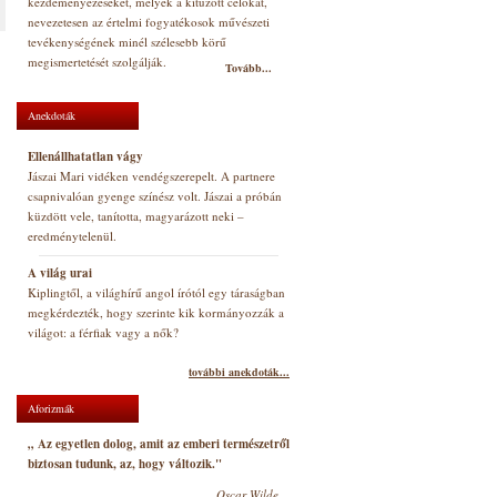
kezdeményezéseket, melyek a kitűzött célokat,
nevezetesen az értelmi fogyatékosok művészeti
tevékenységének minél szélesebb körű
megismertetését szolgálják.
Tovább...
Anekdoták
Ellenállhatatlan vágy
Jászai Mari vidéken vendégszerepelt. A partnere
csapnivalóan gyenge színész volt. Jászai a próbán
küzdött vele, tanította, magyarázott neki –
eredménytelenül.
A világ urai
Kiplingtől, a világhírű angol írótól egy táraságban
megkérdezték, hogy szerinte kik kormányozzák a
világot: a férfiak vagy a nők?
további anekdoták...
Aforizmák
„ Az egyetlen dolog, amit az emberi természetről
biztosan tudunk, az, hogy változik."
Oscar Wilde