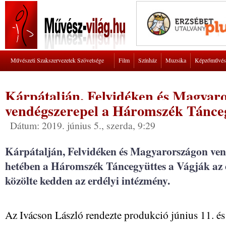
Művészeti Szakszervezetek Szövetsége
Film
Színház
Muzsika
Képzőművés
Kárpátalján, Felvidéken és Magyar
vendégszerepel a Háromszék Tánce
Dátum: 2019. június 5., szerda, 9:29
Kárpátalján, Felvidéken és Magyarországon ven
hetében a Háromszék Táncegyüttes a Vágják az er
közölte kedden az erdélyi intézmény.
Az Ivácson László rendezte produkció június 11. és 