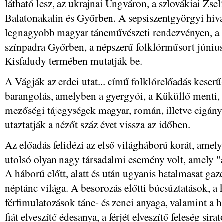
látható lesz, az ukrajnai Ungváron, a szlovákiai Zse
Balatonakalin és Győrben. A sepsiszentgyörgyi hiva
legnagyobb magyar táncművészeti rendezvényen, a 
színpadra Győrben, a népszerű folklórműsort júniu
Kisfaludy termében mutatják be.
A Vágják az erdei utat... című folklórelőadás keser
barangolás, amelyben a gyergyói, a Küküllő menti, 
mezőségi tájegységek magyar, román, illetve cigány
utaztatják a nézőt száz évet vissza az időben.
Az előadás felidézi az első világháború korát, amel
utolsó olyan nagy társadalmi esemény volt, amely "al
A háború előtt, alatt és után ugyanis hatalmasat gaz
néptánc világa. A besorozás előtti búcsúztatások, 
férfimulatozások tánc- és zenei anyaga, valamint a 
fiát elveszítő édesanya, a férjét elveszítő feleség s