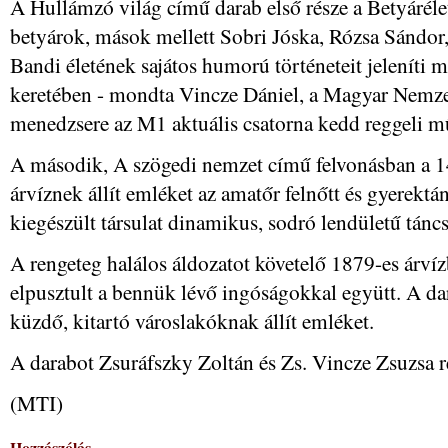
A Hullámzó világ című darab első része a Betyárélet
betyárok, mások mellett Sobri Jóska, Rózsa Sándo
Bandi életének sajátos humorú történeteit jeleníti m
keretében - mondta Vincze Dániel, a Magyar Nemz
menedzsere az M1 aktuális csatorna kedd reggeli m
A második, A szögedi nemzet című felvonásban a 14
árvíznek állít emléket az amatőr felnőtt és gyerekt
kiegészült társulat dinamikus, sodró lendületű tánc
A rengeteg halálos áldozatot követelő 1879-es árvíz
elpusztult a bennük lévő ingóságokkal együtt. A dar
küzdő, kitartó városlakóknak állít emléket.
A darabot Zsuráfszky Zoltán és Zs. Vincze Zsuzsa r
(MTI)
Hozzászólás