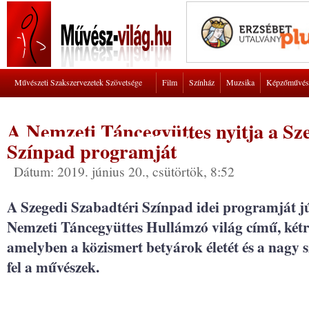
Művészeti Szakszervezetek Szövetsége
Film
Színház
Muzsika
Képzőművés
A Nemzeti Táncegyüttes nyitja a Sz
Színpad programját
Dátum: 2019. június 20., csütörtök, 8:52
A Szegedi Szabadtéri Színpad idei programját j
Nemzeti Táncegyüttes Hullámzó világ című, kétré
amelyben a közismert betyárok életét és a nagy sz
fel a művészek.