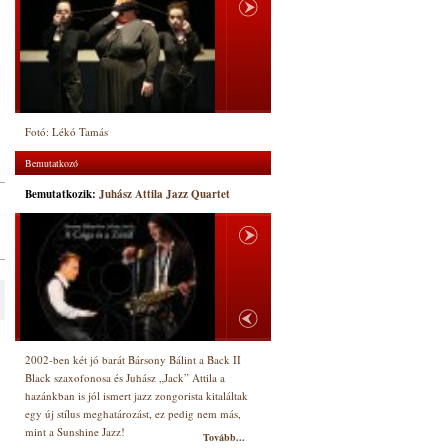
Fotó: Lékó Tamás
Bemutatkozó
Bemutatkozik:
Juhász Attila Jazz Quartet
2002-ben két jó barát Bársony Bálint a Back II
Black szaxofonosa és Juhász „Jack” Attila a
hazánkban is jól ismert jazz zongorista kitaláltak
egy új stílus meghatározást, ez pedig nem más,
mint a Sunshine Jazz!
Tovább...