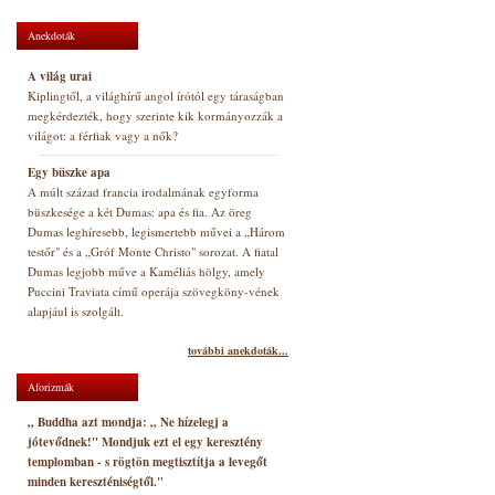
Anekdoták
A világ urai
Kiplingtől, a világhírű angol írótól egy táraságban
megkérdezték, hogy szerinte kik kormányozzák a
világot: a férfiak vagy a nők?
Egy büszke apa
A múlt század francia irodalmának egyforma
büszkesége a két Dumas: apa és fia. Az öreg
Dumas leghíresebb, legismertebb művei a „Három
testőr" és a „Gróf Monte Christo" sorozat. A fiatal
Dumas legjobb műve a Kaméliás hölgy, amely
Puccini Traviata című operája szövegköny-vének
alapjául is szolgált.
további anekdoták...
Aforizmák
„ Buddha azt mondja: „ Ne hízelegj a
jótevődnek!" Mondjuk ezt el egy keresztény
templomban - s rögtön megtisztítja a levegőt
minden kereszténiségtől."