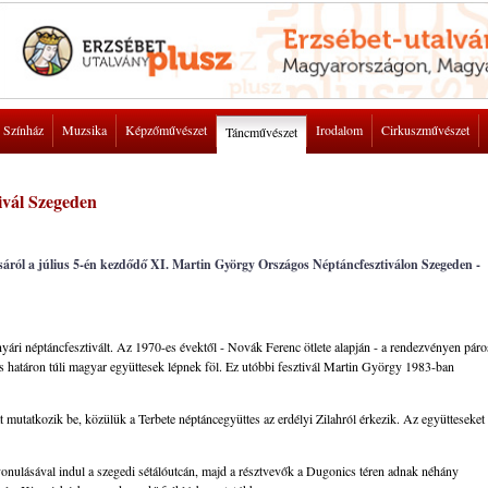
Színház
Muzsika
Képzőművészet
Irodalom
Cirkuszművészet
Táncművészet
ivál Szegeden
áról a július 5-én kezdődő XI. Martin György Országos Néptáncfesztiválon Szegeden -
ári néptáncfesztivált. Az 1970-es évektől - Novák Ferenc ötlete alapján - a rendezvényen páro
 határon túli magyar együttesek lépnek föl. Ez utóbbi fesztivál Martin György 1983-ban
at mutatkozik be, közülük a Terbete néptáncegyüttes az erdélyi Zilahról érkezik. Az együtteseket
onulásával indul a szegedi sétálóutcán, majd a résztvevők a Dugonics téren adnak néhány