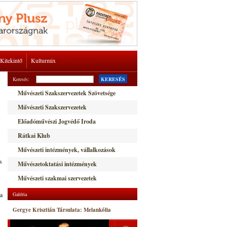
Kitekintő
Kulturmix
Keresés:
KERESÉS
Művészeti Szakszervezetek Szövetsége
Művészeti Szakszervezetek
Előadóművészi Jogvédő Iroda
Rátkai Klub
Művészeti intézmények, vállalkozások
s
Művészetoktatási intézmények
Művészeti szakmai szervezetek
 a
Galéria
Gergye Krisztián Társulata: Melankólia