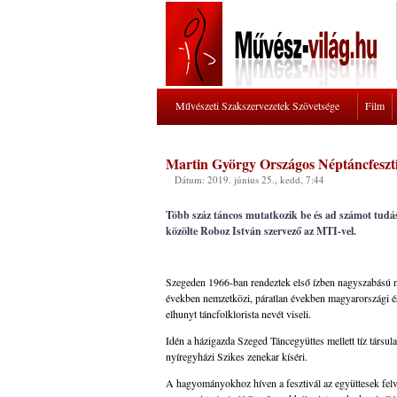
Művészeti Szakszervezetek Szövetsége
Film
Martin György Országos Néptáncfeszt
Dátum: 2019. június 25., kedd, 7:44
Több száz táncos mutatkozik be és ad számot tudás
közölte Roboz István szervező az MTI-vel.
Szegeden 1966-ban rendeztek első ízben nagyszabású ny
években nemzetközi, páratlan években magyarországi és
elhunyt táncfolklorista nevét viseli.
Idén a házigazda Szeged Táncegyüttes mellett tíz társul
nyíregyházi Szikes zenekar kíséri.
A hagyományokhoz híven a fesztivál az együttesek felv