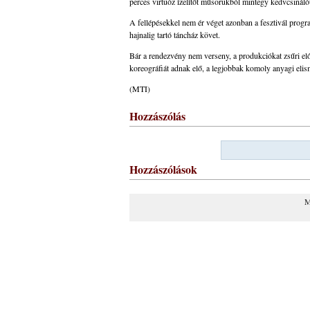
perces virtuóz ízelítőt műsorukból mintegy kedvcsinál
A fellépésekkel nem ér véget azonban a fesztivál prog
hajnalig tartó táncház követ.
Bár a rendezvény nem verseny, a produkciókat zsűri elő
koreográfiát adnak elő, a legjobbak komoly anyagi eli
(MTI)
Hozzászólás
Hozzászólások
M