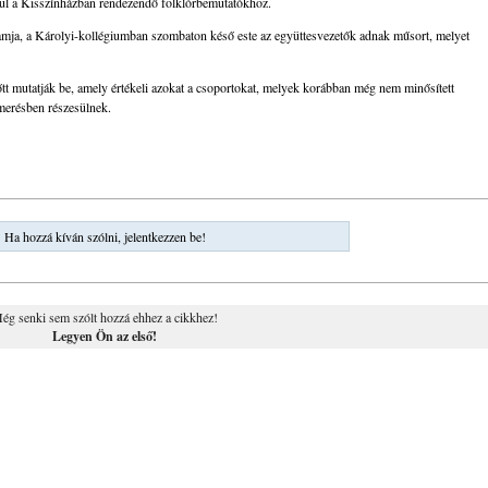
óul a Kisszínházban rendezendő folklórbemutatókhoz.
ramja, a Károlyi-kollégiumban szombaton késő este az együttesvezetők adnak műsort, melyet
tt mutatják be, amely értékeli azokat a csoportokat, melyek korábban még nem minősített
smerésben részesülnek.
Ha hozzá kíván szólni, jelentkezzen be!
ég senki sem szólt hozzá ehhez a cikkhez!
Legyen Ön az első!