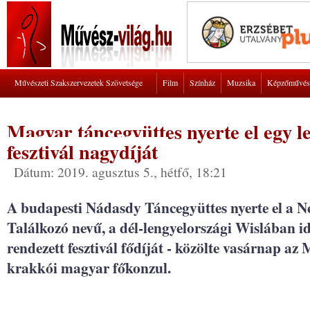
Művészeti Szakszervezetek Szövetsége
Film
Színház
Muzsika
Képzőművés
Magyar táncegyüttes nyerte el egy 
fesztivál nagydíját
Dátum: 2019. agusztus 5., hétfő, 18:21
A budapesti Nádasdy Táncegyüttes nyerte el a 
Találkozó nevű, a dél-lengyelországi Wislában
rendezett fesztivál fődíját - közölte vasárnap 
krakkói magyar főkonzul.