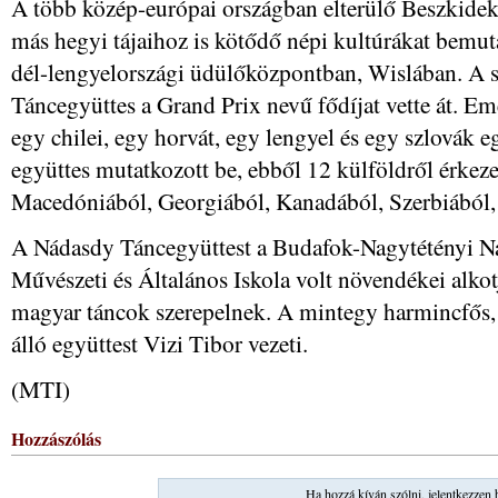
A több közép-európai országban elterülő Beszkidek
más hegyi tájaihoz is kötődő népi kultúrákat bemuta
dél-lengyelországi üdülőközpontban, Wislában. A s
Táncegyüttes a Grand Prix nevű fődíjat vette át. Eme
egy chilei, egy horvát, egy lengyel és egy szlovák 
együttes mutatkozott be, ebből 12 külföldről érkeze
Macedóniából, Georgiából, Kanadából, Szerbiából,
A Nádasdy Táncegyüttest a Budafok-Nagytétényi 
Művészeti és Általános Iskola volt növendékei alkot
magyar táncok szerepelnek. A mintegy harmincfős, 1
álló együttest Vizi Tibor vezeti.
(MTI)
Hozzászólás
Ha hozzá kíván szólni, jelentkezzen 