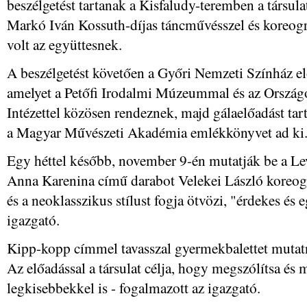
beszélgetést tartanak a Kisfaludy-teremben a társula
Markó Iván Kossuth-díjas táncművésszel és koreográ
volt az együttesnek.
A beszélgetést követően a Győri Nemzeti Színház elő
amelyet a Petőfi Irodalmi Múzeummal és az Ország
Intézettel közösen rendeznek, majd gálaelőadást ta
a Magyar Művészeti Akadémia emlékkönyvet ad ki
Egy héttel később, november 9-én mutatják be a Le
Anna Karenina című darabot Velekei László koreográ
és a neoklasszikus stílust fogja ötvözi, "érdekes és 
igazgató.
Kipp-kopp címmel tavasszal gyermekbalettet mutatn
Az előadással a társulat célja, hogy megszólítsa és m
legkisebbekkel is - fogalmazott az igazgató.