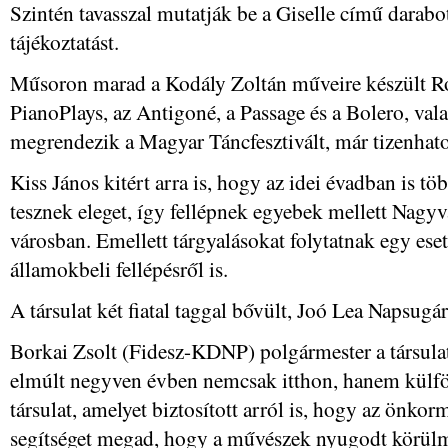
Szintén tavasszal mutatják be a Giselle című darab
tájékoztatást.
Műsoron marad a Kodály Zoltán műveire készült R
PianoPlays, az Antigoné, a Passage és a Bolero, val
megrendezik a Magyar Táncfesztivált, már tizenhat
Kiss János kitért arra is, hogy az idei évadban is t
tesznek eleget, így fellépnek egyebek mellett Nagy
városban. Emellett tárgyalásokat folytatnak egy ese
államokbeli fellépésről is.
A társulat két fiatal taggal bővült, Joó Lea Napsugá
Borkai Zsolt (Fidesz-KDNP) polgármester a társulat
elmúlt negyven évben nemcsak itthon, hanem külföld
társulat, amelyet biztosított arról is, hogy az önko
segítséget megad, hogy a művészek nyugodt körül