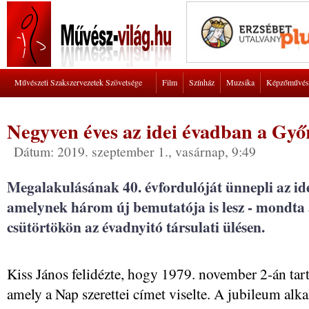
Művészeti Szakszervezetek Szövetsége
Film
Színház
Muzsika
Képzőművés
Negyven éves az idei évadban a Győr
Dátum: 2019. szeptember 1., vasárnap, 9:49
Megalakulásának 40. évfordulóját ünnepli az ide
amelynek három új bemutatója is lesz - mondta a
csütörtökön az évadnyitó társulati ülésen.
Kiss János felidézte, hogy 1979. november 2-án tart
amely a Nap szerettei címet viselte. A jubileum al