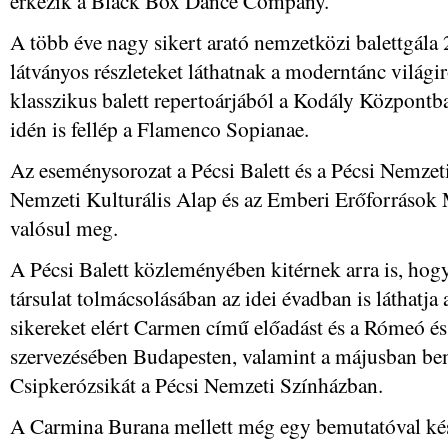
érkezik a Black Box Dance Company.
A több éve nagy sikert arató nemzetközi balettgála
látványos részleteket láthatnak a moderntánc világi
klasszikus balett repertoárjából a Kodály Központb
idén is fellép a Flamenco Sopianae.
Az eseménysorozat a Pécsi Balett és a Pécsi Nemze
Nemzeti Kulturális Alap és az Emberi Erőforrások
valósul meg.
A Pécsi Balett közleményében kitérnek arra is, hogy
társulat tolmácsolásában az idei évadban is láthatj
sikereket elért Carmen című előadást és a Rómeó és
szervezésében Budapesten, valamint a májusban bem
Csipkerózsikát a Pécsi Nemzeti Színházban.
A Carmina Burana mellett még egy bemutatóval készü