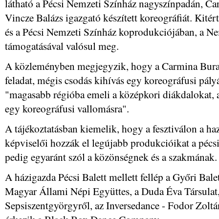
látható a Pécsi Nemzeti Színház nagyszínpadán, Ca
Vincze Balázs igazgató készített koreográfiát. Kitért
és a Pécsi Nemzeti Színház koprodukciójában, a Ne
támogatásával valósul meg.
A közleményben megjegyzik, hogy a Carmina Bura
feladat, mégis csodás kihívás egy koreográfusi pály
"magasabb régióba emeli a középkori diákdalokat, a
egy koreográfusi vallomásra".
A tájékoztatásban kiemelik, hogy a fesztiválon a ha
képviselői hozzák el legújabb produkcióikat a péc
pedig egyaránt szól a közönségnek és a szakmának.
A házigazda Pécsi Balett mellett fellép a Győri Balet
Magyar Állami Népi Együttes, a Duda Éva Társulat
Sepsiszentgyörgyről, az Inversedance - Fodor Zoltá