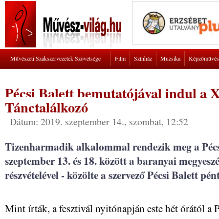
Művészeti Szakszervezetek Szövetsége
Film
Színház
Muzsika
Képzőművés
Pécsi Balett bemutatójával indul a 
Tánctalálkozó
Dátum: 2019. szeptember 14., szombat, 12:52
Tizenharmadik alkalommal rendezik meg a Pécs
szeptember 13. és 18. között a baranyai megyeszé
részvételével - közölte a szervező Pécsi Balett pé
Mint írták, a fesztivál nyitónapján este hét órától a 