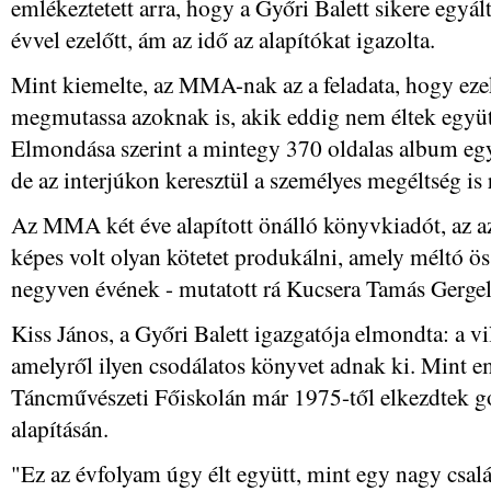
emlékeztetett arra, hogy a Győri Balett sikere egyá
évvel ezelőtt, ám az idő az alapítókat igazolta.
Mint kiemelte, az MMA-nak az a feladata, hogy ezek
megmutassa azoknak is, akik eddig nem éltek együtt
Elmondása szerint a mintegy 370 oldalas album eg
de az interjúkon keresztül a személyes megéltség is
Az MMA két éve alapított önálló könyvkiadót, az 
képes volt olyan kötetet produkálni, amely méltó ös
negyven évének - mutatott rá Kucsera Tamás Gergel
Kiss János, a Győri Balett igazgatója elmondta: a v
amelyről ilyen csodálatos könyvet adnak ki. Mint em
Táncművészeti Főiskolán már 1975-től elkezdtek go
alapításán.
"Ez az évfolyam úgy élt együtt, mint egy nagy csal