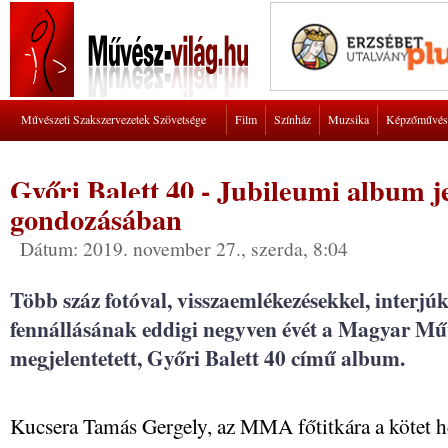
Művészeti Szakszervezetek Szövetsége
Film
Színház
Muzsika
Képzőművés
Győri Balett 40 - Jubileumi album
gondozásában
Dátum: 2019. november 27., szerda, 8:04
Több száz fotóval, visszaemlékezésekkel, interjúkk
fennállásának eddigi negyven évét a Magyar M
megjelentetett, Győri Balett 40 című album.
Kucsera Tamás Gergely, az MMA főtitkára a kötet h