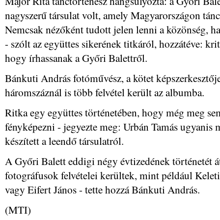
Major Rita tánctörténész hangsúlyozta: a Győri Bale
nagyszerű társulat volt, amely Magyarországon tánct
Nemcsak nézőként tudott jelen lenni a közönség, han
- szólt az együttes sikerének titkáról, hozzátéve: kri
hogy írhassanak a Győri Balettről.
Bánkuti András fotóművész, a kötet képszerkesztője
háromszáznál is több felvétel került az albumba.
Ritka egy együttes történetében, hogy még meg sem
fényképezni - jegyezte meg: Urbán Tamás ugyanis m
készített a leendő társulatról.
A Győri Balett eddigi négy évtizedének történetét 
fotográfusok felvételei kerültek, mint például Kele
vagy Eifert János - tette hozzá Bánkuti András.
(MTI)