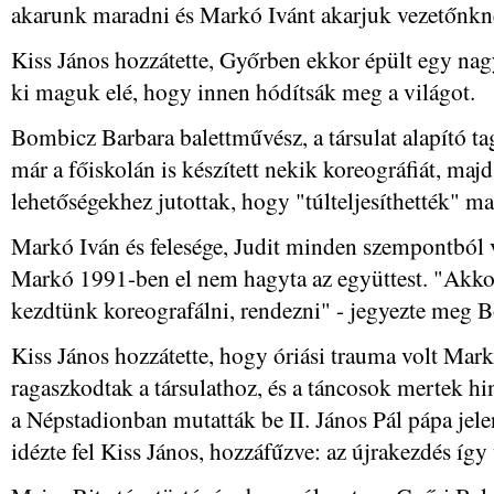
akarunk maradni és Markó Ivánt akarjuk vezetőnknek
Kiss János hozzátette, Győrben ekkor épült egy nagy 
ki maguk elé, hogy innen hódítsák meg a világot.
Bombicz Barbara balettművész, a társulat alapító 
már a főiskolán is készített nekik koreográfiát, maj
lehetőségekhez jutottak, hogy "túlteljesíthették" m
Markó Iván és felesége, Judit minden szempontból vi
Markó 1991-ben el nem hagyta az együttest. "Akko
kezdtünk koreografálni, rendezni" - jegyezte meg 
Kiss János hozzátette, hogy óriási trauma volt Mark
ragaszkodtak a társulathoz, és a táncosok mertek h
a Népstadionban mutatták be II. János Pál pápa jelen
idézte fel Kiss János, hozzáfűzve: az újrakezdés így 