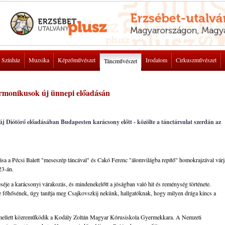
Színház
Muzsika
Képzőművészet
Irodalom
Cirkuszművészet
Táncművészet
harmonikusok új ünnepi előadásán
 új Diótörő előadásában Budapesten karácsony előtt - közölte a tánctársulat szerdán az
ása a Pécsi Balett "meseszép táncával" és Cakó Ferenc "álomvilágba repítő" homokrajzával várj
23-án.
séje a karácsonyi várakozás, és mindenekelőtt a jóságban való hit és reménység története.
 főhősének, úgy tanítja meg Csajkovszkij nekünk, hallgatóknak, hogy milyen drága kincs a
a mellett közreműködik a Kodály Zoltán Magyar Kórusiskola Gyermekkara. A Nemzeti