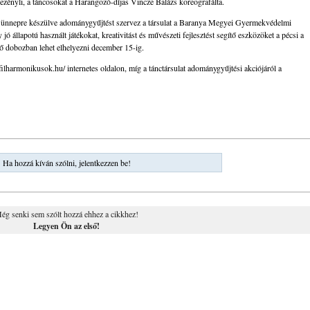
ezényli, a táncosokat a Harangozó-díjas Vincze Balázs koreografálta.
az ünnepre készülve adománygyűjtést szervez a társulat a Baranya Megyei Gyermekvédelmi
 állapotú használt játékokat, kreativitást és művészeti fejlesztést segítő eszközöket a pécsi a
ő dobozban lehet elhelyezni december 15-ig.
ilharmonikusok.hu/ internetes oldalon, míg a tánctársulat adománygyűjtési akciójáról a
Ha hozzá kíván szólni, jelentkezzen be!
ég senki sem szólt hozzá ehhez a cikkhez!
Legyen Ön az első!