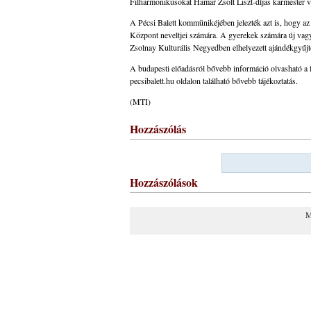
Filharmonikusokat Hamar Zsolt Liszt-díjas karmester v
A Pécsi Balett kommünikéjében jelezték azt is, hogy 
Központ neveltjei számára. A gyerekek számára új vagy jó
Zsolnay Kulturális Negyedben elhelyezett ajándékgyűjt
A budapesti előadásról bővebb információ olvasható a f
pecsibalett.hu oldalon található bővebb tájékoztatás.
(MTI)
Hozzászólás
Hozzászólások
M