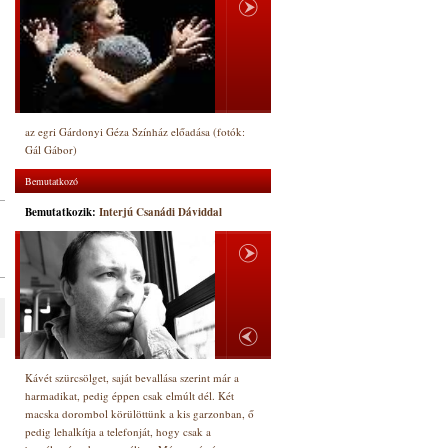
az egri Gárdonyi Géza Színház előadása (fotók:
Gál Gábor)
Bemutatkozó
Bemutatkozik:
Interjú Csanádi Dáviddal
Kávét szürcsölget, saját bevallása szerint már a
harmadikat, pedig éppen csak elmúlt dél. Két
macska dorombol körülöttünk a kis garzonban, ő
pedig lehalkítja a telefonját, hogy csak a