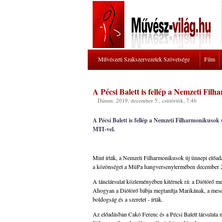
Művészeti Szakszervezetek Szövetsége
Film
A Pécsi Balett is fellép a Nemzeti Fil
Dátum: 2019. december 5., csütörtök, 7:46
A Pécsi Balett is fellép a Nemzeti Filharmonikusok
MTI-vel.
Mint írták, a Nemzeti Filharmonikusok új ünnepi előad
a közönséget a MüPa hangversenytermében december 
A tánctársulat közleményében kitérnek rá: a Diótörő me
Ahogyan a Diótörő bábja megtanítja Marikának, a mese
boldogság és a szeretet - írták.
Az előadásban Cakó Ferenc és a Pécsi Balett társulat