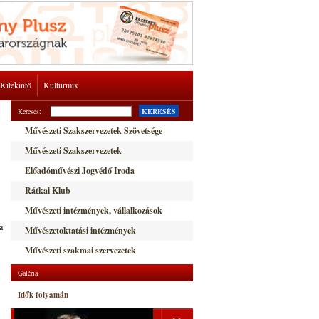
Kitekintő
Kulturmix
Keresés:
KERESÉS
Művészeti Szakszervezetek Szövetsége
Művészeti Szakszervezetek
Előadóművészi Jogvédő Iroda
Rátkai Klub
Művészeti intézmények, vállalkozások
a
Művészetoktatási intézmények
Művészeti szakmai szervezetek
Galéria
Idők folyamán