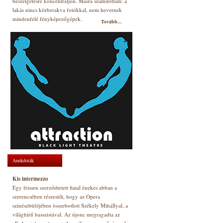
beszélgetésre koncentráljon. Másra számítottam: a
lakás nincs körberakva fotókkal, nem hevernek
mindenfelé fényképezőgépek.
Tovább...
Anekdoták
Kis intermezzo
Egy frissen szerződtetett fiatal énekes abban a
szerencsében részesült, hogy az Opera
színészbüféjében összebotlott Székely Mihállyal, a
világhírű basszistával. Az újonc megragadta az