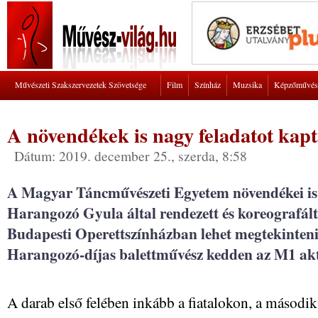
Művészeti Szakszervezetek Szövetsége
Film
Színház
Muzsika
Képzőművés
A növendékek is nagy feladatot kap
Dátum: 2019. december 25., szerda, 8:58
A Magyar Táncművészeti Egyetem növendékei is 
Harangozó Gyula által rendezett és koreografált
Budapesti Operettszínházban lehet megtekinten
Harangozó-díjas balettművész kedden az M1 akt
A darab első felében inkább a fiatalokon, a második