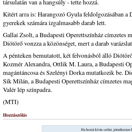
társulatán van a hangsúly - tette hozzá.
Kitért arra is: Harangozó Gyula feldolgozásában a
gyerekek számára izgalmasabb darab lett.
Gallai Zsolt, a Budapesti Operettszínház címzetes
Diótörő vonzza a közönséget, mert a darab varázslat
A pénteken bemutatott, két felvonásból álló Diótö
Kozmér Alexandra, Ottlik M. Laura, a Budapesti Op
magántáncosa és Szelényi Dorka mutatkozik be. Dió
Sík Milán, a Budapesti Operettszínház címzetes ma
Valér lép színpadra.
(MTI)
Hozzászólás
Ha hozzá kíván szólni, jelentkezzen 