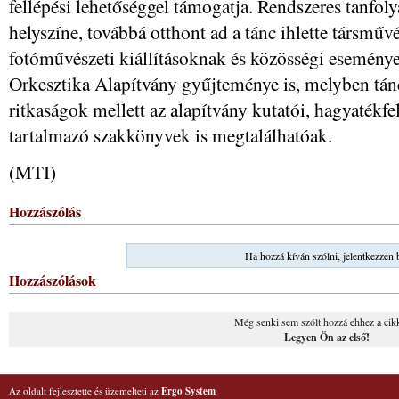
fellépési lehetőséggel támogatja. Rendszeres tanfo
helyszíne, továbbá otthont ad a tánc ihlette társmű
fotóművészeti kiállításoknak és közösségi eseménye
Orkesztika Alapítvány gyűjteménye is, melyben tánc
ritkaságok mellett az alapítvány kutatói, hagyaték
tartalmazó szakkönyvek is megtalálhatóak.
(MTI)
Hozzászólás
Ha hozzá kíván szólni, jelentkezzen 
Hozzászólások
Még senki sem szólt hozzá ehhez a cik
Legyen Ön az első!
Az oldalt fejlesztette és üzemelteti az
Ergo System