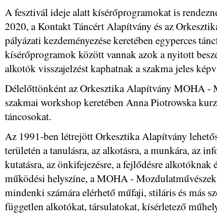
A fesztivál ideje alatt kísérőprogramokat is rende
2020, a Kontakt Táncért Alapítvány és az Orkesztika
pályázati kezdeményezése keretében egyperces tánc
kísérőprogramok között vannak azok a nyitott beszé
alkotók visszajelzést kaphatnak a szakma jeles képvi
Délelőttönként az Orkesztika Alapítvány MOHA -
szakmai workshop keretében Anna Piotrowska kurzus
táncosokat.
Az 1991-ben létrejött Orkesztika Alapítvány lehetős
területén a tanulásra, az alkotásra, a munkára, az 
kutatásra, az önkifejezésre, a fejlődésre alkotóknak
működési helyszíne, a MOHA - Mozdulatművészek H
mindenki számára elérhető műfaji, stiláris és más s
független alkotókat, társulatokat, kísérletező műhe