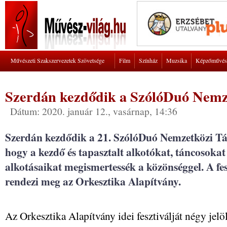
Művészeti Szakszervezetek Szövetsége
Film
Színház
Muzsika
Képzőművés
Szerdán kezdődik a SzólóDuó Nemze
Dátum: 2020. január 12., vasárnap, 14:36
Szerdán kezdődik a 21. SzólóDuó Nemzetközi Tán
hogy a kezdő és tapasztalt alkotókat, táncosokat
alkotásaikat megismertessék a közönséggel. A fesz
rendezi meg az Orkesztika Alapítvány.
Az Orkesztika Alapítvány idei fesztiválját négy jel