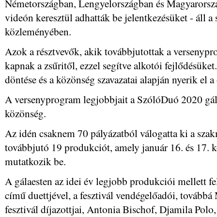
Németországban, Lengyelországban és Magyarorszá
videón keresztül adhatták be jelentkezésüket - áll a
közleményében.
Azok a résztvevők, akik továbbjutottak a versenypr
kapnak a zsűritől, ezzel segítve alkotói fejlődésüke
döntése és a közönség szavazatai alapján nyerik el a 
A versenyprogram legjobbjait a SzólóDuó 2020 gálae
közönség.
Az idén csaknem 70 pályázatból válogatta ki a sza
továbbjutó 19 produkciót, amely január 16. és 17.
mutatkozik be.
A gálaesten az idei év legjobb produkciói mellett f
című duettjével, a fesztivál vendégelőadói, továbbá
fesztivál díjazottjai, Antonia Bischof, Djamila Polo,