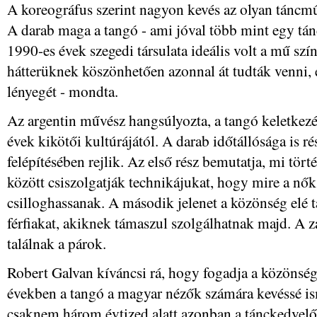
A koreográfus szerint nagyon kevés az olyan táncmű,
A darab maga a tangó - ami jóval több mint egy tánc
1990-es évek szegedi társulata ideális volt a mű szí
hátterüknek köszönhetően azonnal át tudták venni, é
lényegét - mondta.
Az argentin művész hangsúlyozta, a tangó keletkezés
évek kikötői kultúrájától. A darab időtállósága is 
felépítésében rejlik. Az első rész bemutatja, mi tört
között csiszolgatják technikájukat, hogy mire a nők
csilloghassanak. A második jelenet a közönség elé t
férfiakat, akiknek támaszul szolgálhatnak majd. A 
találnak a párok.
Robert Galvan kíváncsi rá, hogy fogadja a közönség
években a tangó a magyar nézők számára kevéssé ism
csaknem három évtized alatt azonban a tánckedvelők