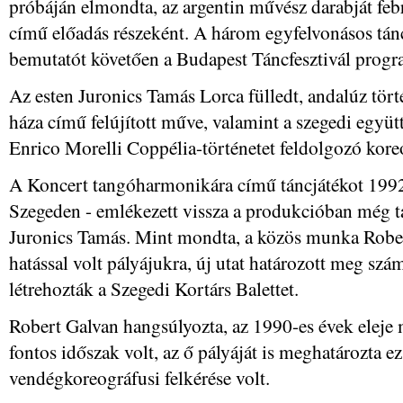
próbáján elmondta, az argentin művész darabját feb
című előadás részeként. A három egyfelvonásos tánc
bemutatót követően a Budapest Táncfesztivál progra
Az esten Juronics Tamás Lorca fülledt, andalúz tör
háza című felújított műve, valamint a szegedi együt
Enrico Morelli Coppélia-történetet feldolgozó koreo
A Koncert tangóharmonikára című táncjátékot 1992
Szegeden - emlékezett vissza a produkcióban még
Juronics Tamás. Mint mondta, a közös munka Rober
hatással volt pályájukra, új utat határozott meg sz
létrehozták a Szegedi Kortárs Balettet.
Robert Galvan hangsúlyozta, az 1990-es évek elej
fontos időszak volt, az ő pályáját is meghatározta ez
vendégkoreográfusi felkérése volt.