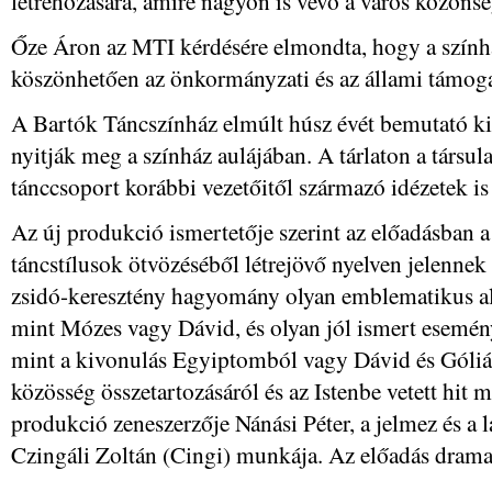
létrehozására, amire nagyon is vevő a város közöns
Őze Áron az MTI kérdésére elmondta, hogy a színhá
köszönhetően az önkormányzati és az állami támoga
A Bartók Táncszínház elmúlt húsz évét bemutató kiá
nyitják meg a színház aulájában. A tárlaton a társulat
tánccsoport korábbi vezetőitől származó idézetek is
Az új produkció ismertetője szerint az előadásban a
táncstílusok ötvözéséből létrejövő nyelven jelennek
zsidó-keresztény hagyomány olyan emblematikus ala
mint Mózes vagy Dávid, és olyan jól ismert esemén
mint a kivonulás Egyiptomból vagy Dávid és Góliát
közösség összetartozásáról és az Istenbe vetett hit m
produkció zeneszerzője Nánási Péter, a jelmez és a l
Czingáli Zoltán (Cingi) munkája. Az előadás dramat