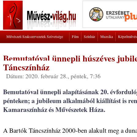
Művészeti Szakszervezetek Szövetsége
Film
Színház
Muzsika
Képzőművés
Bemutatóval ünnepli húszéves jubi
Táncszínház
Dátum: 2020. február 28., péntek, 7:36
Bemutatóval ünnepli alapításának 20. évforduló
pénteken; a jubileum alkalmából kiállítást is r
Kamaraszínház és Művészetek Háza.
A Bartók Táncszínház 2000-ben alakult meg a dun