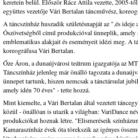
keretein belül. Először Rácz Attila vezette, 2005-t
együttes vezetője Vári Bertalan táncművész, koreog
A táncszínház huszadik születésnapját az ".és ideje 
Ószövetségből című produkcióval ünneplik, amely
emblematikus alakjait és eseményeit idézi meg. A t
koreográfusa Vári Bertalan.
Őze Áron, a dunaújvárosi teátrum igazgatója az MT
Táncszínház jelenleg már önálló tagozata a dunaújv
ünnepet tartunk, hiszen nemcsak a tánctársulat jubi
amely idén 70 éves" - tette hozzá.
Mint kiemelte, a Vári Bertalan által vezetett táncegy
közül - önállóan is utazik a világban: VariDance n
produkciókat hoznak létre. "Elismeréseik színházun
Kamaraszínház évek óta törekszik az igényes össz