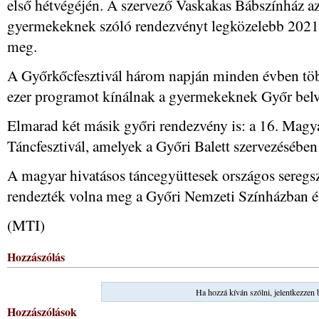
első hétvégéjén. A szervező Vaskakas Bábszínház az
gyermekeknek szóló rendezvényt legközelebb 2021. jú
meg.
A Győrkőcfesztivál három napján minden évben töb
ezer programot kínálnak a gyermekeknek Győr belv
Elmarad két másik győri rendezvény is: a 16. Magya
Táncfesztivál, amelyek a Győri Balett szervezésébe
A magyar hivatásos táncegyüttesek országos seregsz
rendezték volna meg a Győri Nemzeti Színházban és
(MTI)
Hozzászólás
Ha hozzá kíván szólni, jelentkezzen 
Hozzászólások