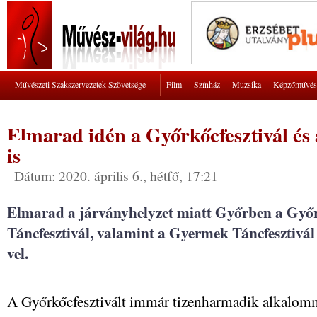
Művészeti Szakszervezetek Szövetsége
Film
Színház
Muzsika
Képzőművés
Elmarad idén a Győrkőcfesztivál és a
is
Dátum: 2020. április 6., hétfő, 17:21
Elmarad a járványhelyzet miatt Győrben a Győr
Táncfesztivál, valamint a Gyermek Táncfesztivál
vel.
A Győrkőcfesztivált immár tizenharmadik alkalomm